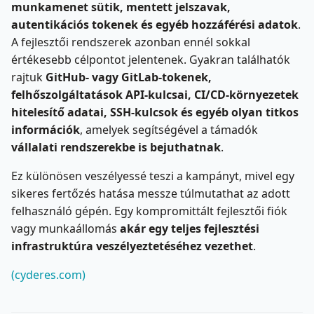
munkamenet sütik, mentett jelszavak,
autentikációs tokenek és egyéb hozzáférési adatok
.
A fejlesztői rendszerek azonban ennél sokkal
értékesebb célpontot jelentenek. Gyakran találhatók
rajtuk
GitHub- vagy GitLab-tokenek,
felhőszolgáltatások API-kulcsai, CI/CD-környezetek
hitelesítő adatai, SSH-kulcsok és egyéb olyan titkos
információk
, amelyek segítségével a támadók
vállalati rendszerekbe is bejuthatnak
.
Ez különösen veszélyessé teszi a kampányt, mivel egy
sikeres fertőzés hatása messze túlmutathat az adott
felhasználó gépén. Egy kompromittált fejlesztői fiók
vagy munkaállomás
akár egy teljes fejlesztési
infrastruktúra veszélyeztetéséhez vezethet
.
(cyderes.com)