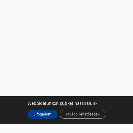
Weboldalunkon
sütiket
használunk.
Elfogadom
További lehetőségek