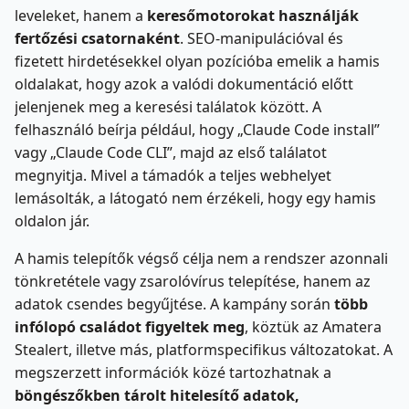
leveleket, hanem a
keresőmotorokat használják
fertőzési csatornaként
. SEO-manipulációval és
fizetett hirdetésekkel olyan pozícióba emelik a hamis
oldalakat, hogy azok a valódi dokumentáció előtt
jelenjenek meg a keresési találatok között. A
felhasználó beírja például, hogy „Claude Code install”
vagy „Claude Code CLI”, majd az első találatot
megnyitja. Mivel a támadók a teljes webhelyet
lemásolták, a látogató nem érzékeli, hogy egy hamis
oldalon jár.
A hamis telepítők végső célja nem a rendszer azonnali
tönkretétele vagy zsarolóvírus telepítése, hanem az
adatok csendes begyűjtése. A kampány során
több
infólopó családot figyeltek meg
, köztük az Amatera
Stealert, illetve más, platformspecifikus változatokat. A
megszerzett információk közé tartozhatnak a
böngészőkben tárolt hitelesítő adatok,