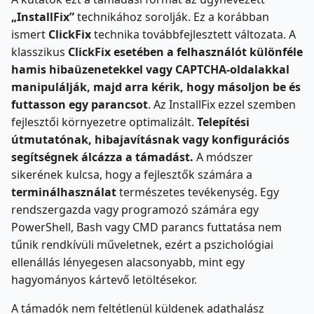
„InstallFix”
technikához sorolják. Ez a korábban
ismert
ClickFix
technika továbbfejlesztett változata. A
klasszikus
ClickFix esetében a felhasználót különféle
hamis hibaüzenetekkel vagy CAPTCHA-oldalakkal
manipulálják, majd arra kérik, hogy másoljon be és
futtasson egy parancsot
. Az InstallFix ezzel szemben
fejlesztői környezetre optimalizált.
Telepítési
útmutatónak, hibajavításnak vagy konfigurációs
segítségnek álcázza a támadást.
A módszer
sikerének kulcsa, hogy a fejlesztők számára a
terminálhasználat
természetes tevékenység. Egy
rendszergazda vagy programozó számára egy
PowerShell, Bash vagy CMD parancs futtatása nem
tűnik rendkívüli műveletnek, ezért a pszichológiai
ellenállás lényegesen alacsonyabb, mint egy
hagyományos kártevő letöltésekor.
A támadók nem feltétlenül küldenek adathalász