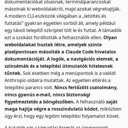
dokumentációkat olvasnak, terminálparancsokat
másolnak ki weboldalakról, majd azokat végrehajtják.
A modern CLI-eszközök világában a „letöltés és
futtatás” gyakran egyetlen sorból áll, amely például
egy távoli telepítő szkriptet tölt le és futtat. A támadók
ezt a szokást fordították a felhasználók ellen.
Olyan
weboldalakat hoztak létre, amelyek szinte
pixelpontosan másolták a Claude Code hivatalos
dokumentációját. A logók, a navigációs elemek, a
színsémák és a telepítési útmutatók hitelesnek
tűntek.
Sok esetben még a menüpontok is a valódi
Anthropic-oldalra mutattak. Az egyetlen eltérés a
telepítési parancs volt.
Nincs fertőzött csatolmány,
nincs gyanús e-mail, nincs biztonsági
figyelmeztetés a böngészőben.
A felhasználó
saját
maga hajtja végre a rosszindulatú kódot
, miközben
úgy érzi, hogy egy legitim telepítési folyamatot követ.
A kutatók ezt a támadási formát az úgynevezett