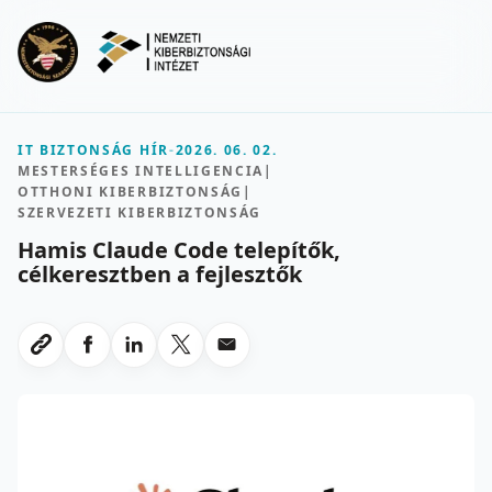
Ugrás a fő tartalomra
Menu
IT BIZTONSÁG HÍR
-
2026. 06. 02.
MESTERSÉGES INTELLIGENCIA
|
OTTHONI KIBERBIZTONSÁG
|
SZERVEZETI KIBERBIZTONSÁG
Hamis Claude Code telepítők,
célkeresztben a fejlesztők
Megosztas Facebookon
Megosztas LinkedInen
Megosztas X-en
Megosztas emailben
Link masolasa