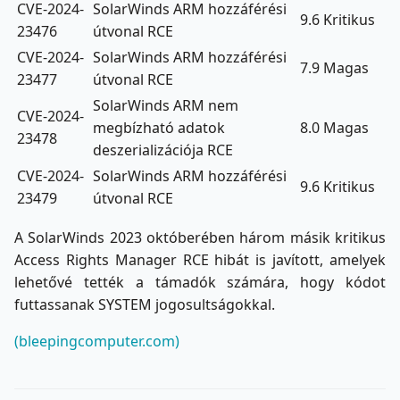
CVE-2024-
SolarWinds ARM hozzáférési
9.6 Kritikus
23476
útvonal RCE
CVE-2024-
SolarWinds ARM hozzáférési
7.9 Magas
23477
útvonal RCE
SolarWinds ARM nem
CVE-2024-
megbízható adatok
8.0 Magas
23478
deszerializációja RCE
CVE-2024-
SolarWinds ARM hozzáférési
9.6 Kritikus
23479
útvonal RCE
A SolarWinds 2023 októberében három másik kritikus
Access Rights Manager RCE hibát is javított, amelyek
lehetővé tették a támadók számára, hogy kódot
futtassanak SYSTEM jogosultságokkal.
(bleepingcomputer.com)