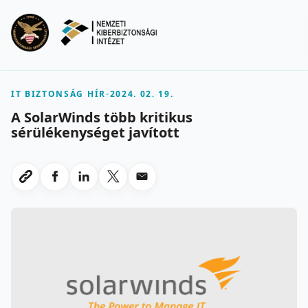
Ugrás a fő tartalomra
Menu
IT BIZTONSÁG HÍR
-
2024. 02. 19.
A SolarWinds több kritikus
sérülékenységet javított
Megosztas Facebookon
Megosztas LinkedInen
Megosztas X-en
Megosztas emailben
Link masolasa