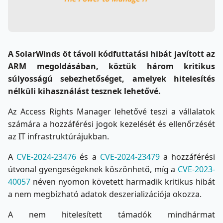
A SolarWinds öt távoli kódfuttatási hibát javított az
ARM megoldásában, köztük három kritikus
súlyosságú sebezhetőséget, amelyek hitelesítés
nélküli kihasználást tesznek lehetővé.
Az Access Rights Manager lehetővé teszi a vállalatok
számára a hozzáférési jogok kezelését és ellenőrzését
az IT infrastruktúrájukban.
A
CVE-2024-23476
és a
CVE-2024-23479
a hozzáférési
útvonal gyengeségeknek köszönhető, míg a
CVE-2023-
40057
néven nyomon követett harmadik kritikus hibát
a nem megbízható adatok deszerializációja okozza.
A nem hitelesített támadók mindhármat