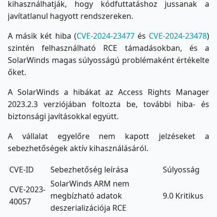
kihasználhatják, hogy kódfuttatáshoz jussanak a
javítatlanul hagyott rendszereken.
A másik két hiba (
CVE-2024-23477
és
CVE-2024-23478
)
szintén felhasználható RCE támadásokban, és a
SolarWinds magas súlyosságú problémaként értékelte
őket.
A SolarWinds a hibákat az Access Rights Manager
2023.2.3 verziójában foltozta be, további hiba- és
biztonsági javításokkal együtt.
A vállalat egyelőre nem kapott jelzéseket a
sebezhetőségek aktív kihasználásáról.
CVE-ID
Sebezhetőség leírása
Súlyosság
SolarWinds ARM nem
CVE-2023-
megbízható adatok
9.0 Kritikus
40057
deszerializációja RCE