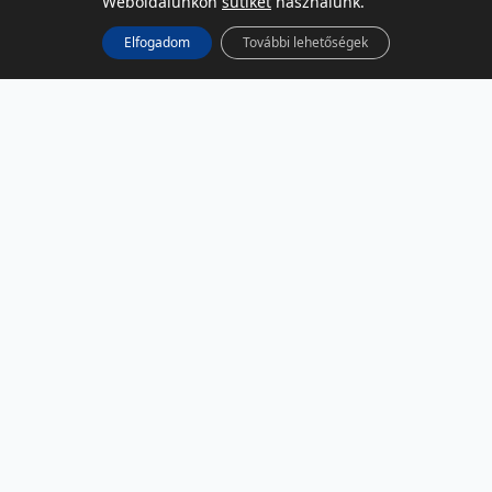
Weboldalunkon
sütiket
használunk.
Elfogadom
További lehetőségek
KÖZÖSSÉGI MÉDIA
Facebook
LinkedIn
Instagram
Podcast
RSS