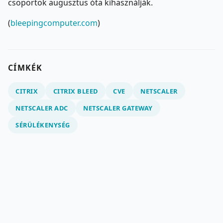
csoportok augusztus óta kihasználják.
(
bleepingcomputer.com
)
CÍMKÉK
CITRIX
CITRIX BLEED
CVE
NETSCALER
NETSCALER ADC
NETSCALER GATEWAY
SÉRÜLÉKENYSÉG