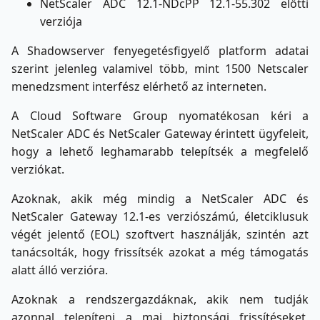
NetScaler ADC 12.1-NDcPP 12.1-55.302 előtti
verziója
A Shadowserver fenyegetésfigyelő platform adatai
szerint jelenleg valamivel több, mint 1500 Netscaler
menedzsment interfész elérhető az interneten.
A Cloud Software Group nyomatékosan kéri a
NetScaler ADC és NetScaler Gateway érintett ügyfeleit,
hogy a lehető leghamarabb telepítsék a megfelelő
verziókat.
Azoknak, akik még mindig a NetScaler ADC és
NetScaler Gateway 12.1-es verziószámú, életciklusuk
végét jelentő (EOL) szoftvert használják, szintén azt
tanácsolták, hogy frissítsék azokat a még támogatás
alatt álló verzióra.
Azoknak a rendszergazdáknak, akik nem tudják
azonnal telepíteni a mai biztonsági frissítéseket,