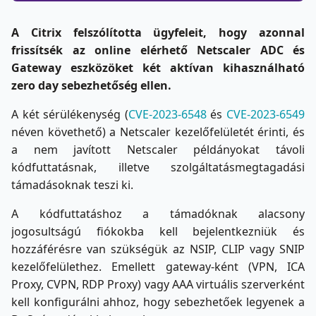
A Citrix felszólította ügyfeleit, hogy azonnal
frissítsék az online elérhető Netscaler ADC és
Gateway eszközöket két aktívan kihasználható
zero day sebezhetőség ellen.
A két sérülékenység (
CVE-2023-6548
és
CVE-2023-6549
néven követhető) a Netscaler kezelőfelületét érinti, és
a nem javított Netscaler példányokat távoli
kódfuttatásnak, illetve szolgáltatásmegtagadási
támadásoknak teszi ki.
A kódfuttatáshoz a támadóknak alacsony
jogosultságú fiókokba kell bejelentkezniük és
hozzáférésre van szükségük az NSIP, CLIP vagy SNIP
kezelőfelülethez. Emellett gateway-ként (VPN, ICA
Proxy, CVPN, RDP Proxy) vagy AAA virtuális szerverként
kell konfigurálni ahhoz, hogy sebezhetőek legyenek a