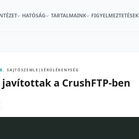
INTÉZET
HATÓSÁG
TARTALMAINK
FIGYELMEZTETÉSEK
8.
SAJTÓSZEMLE
|
SÉRÜLÉKENYSÉG
t javítottak a CrushFTP-ben
kon
nkedInen
as X-en
gosztas emailben