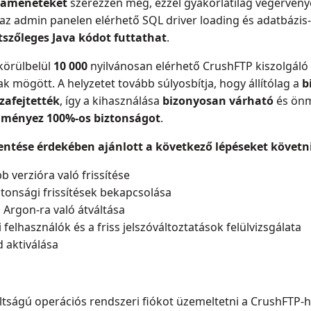
kameneteket
szerezzen meg, ezzel gyakorlatilag végérvény
 az admin panelen elérhető SQL driver loading és adatbázis
tszőleges Java kódot futtathat
.
 körülbelül
10 000
nyilvánosan elérhető CrushFTP kiszolgáló
alak mögött. A helyzetet tovább súlyosbítja, hogy állítólag a
b
zafejtették
, így a kihasználása
bizonyosan várható
és ön
edményez 100%-os biztonságot
.
ntése érdekében ajánlott a következő lépéseket követni
 verzióra való frissítése
tonsági frissítések bekapcsolása
 Argon-ra való átváltása
 felhasználók és a friss jelszóváltoztatások felülvizsgálata
 aktiválása
ltságú operációs rendszeri fiókot üzemeltetni a CrushFTP-