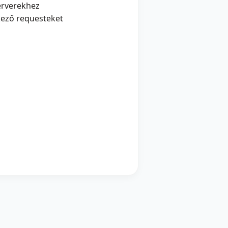
zerverekhez
kező requesteket