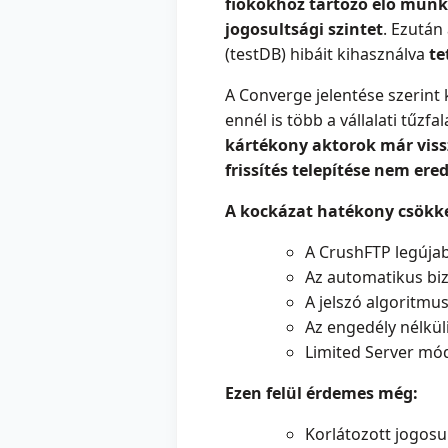
fiókokhoz tartozó élő mun
jogosultsági szintet
. Ezután
(testDB) hibáit kihasználva
te
A Converge jelentése szerint
ennél is több a vállalati tűzf
kártékony aktorok már viss
frissítés telepítése nem er
A kockázat hatékony csökke
A CrushFTP legújabb
Az automatikus biz
A jelszó algoritmus
Az engedély nélküli
Limited Server mód
Ezen felül érdemes még:
Korlátozott jogosu