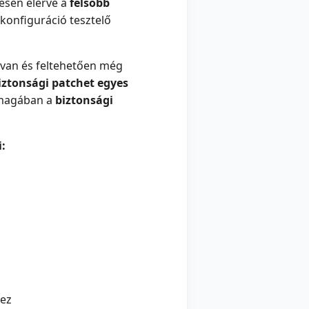
esen elérve a
felsőbb
-konfiguráció tesztelő
 van és feltehetően még
iztonsági patchet egyes
magában a
biztonsági
:
hez