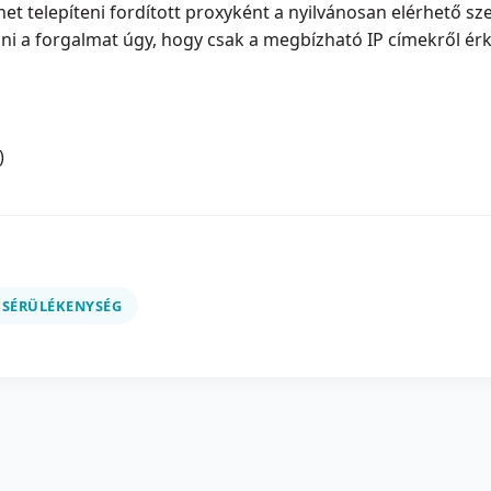
et telepíteni fordított proxyként a nyilvánosan elérhető s
zni a forgalmat úgy, hogy csak a megbízható IP címekről ér
)
SÉRÜLÉKENYSÉG