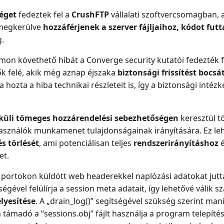
éget
fedeztek fel a
CrushFTP
vállalati szoftvercsomagban, 
 megkerülve
hozzáférjenek a szerver fájljaihoz, kódot fut
.
on követhető hibát a Converge security kutatói fedezték f
ők felé, akik még aznap éjszaka
biztonsági frissítést bocsá
hozta a hiba technikai részleteit is, így a biztonsági inté
élküli tömeges hozzárendelési sebezhetőségen
keresztül tö
lhasználók munkamenet tulajdonságainak irányítására. Ez le
s törlését
, ami potenciálisan teljes
rendszerirányításhoz
et.
0 portokon küldött web headerekkel naplózási adatokat jutt
égével felülírja a session meta adatait, így lehetővé válik 
lyesítése
. A „drain_log()” segítségével szükség szerint manip
a támadó a “sessions.obj” fájlt használja a program telepí