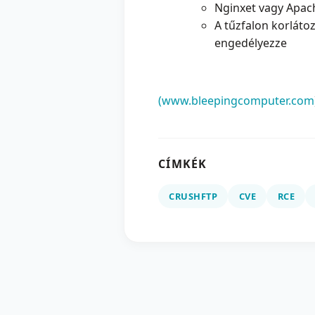
Nginxet vagy Apach
A tűzfalon korláto
engedélyezze
(www.bleepingcomputer.com
CÍMKÉK
CRUSHFTP
CVE
RCE