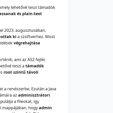
amely lehetővé teszi támadók
tassanak és plain-text
el 2023. augusztusában,
tottak ki
a szoftverhez. Most
zkedések
végrehajtása
rténik, ami az AS2 fejléc
hetővé teszi a
támadók
és
root szintű távoli
at a rendszerbe. Ezután a Java
számára az
adminisztrátori
ulálja a fileokat, így
tési mappájában, hogy
admin