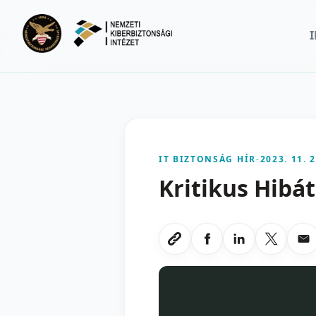
Ugrás a fő tartalomra
IT BIZTONSÁG HÍR
-
2023. 11. 2
Kritikus Hibá
Megosztas Faceboo
Megosztas Li
Megoszt
Me
Link masolasa