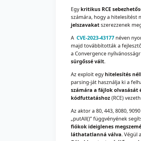
Egy
kritikus RCE sebezhetős
számára, hogy a hitelesítést
jelszavakat
szerezzenek meg
A
CVE-2023-43177
néven nyom
majd továbbították a fejleszt
a Convergence nyílvánosságra 
sürgőssé vált
.
Az exploit egy
hitelesítés n
parsing-ját használja ki a fe
számára a fájlok olvasását é
kódfuttatáshoz
(RCE) vezeth
Az aktor a 80, 443, 8080, 909
„putAll()” függvényének segíts
fiókok ideiglenes megszemé
láthatatlanná válva
. Végül 