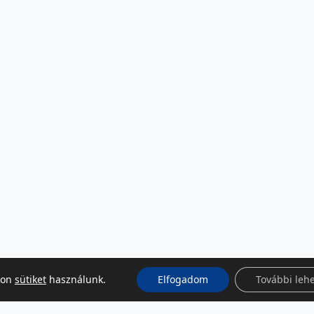
kon
sütiket
használunk.
Elfogadom
További leh