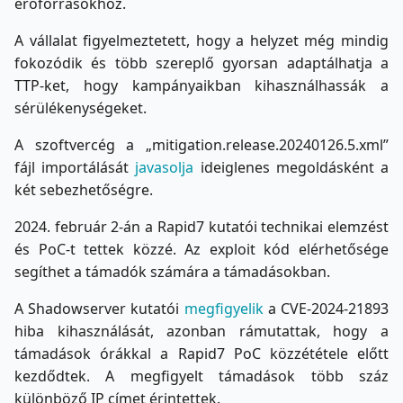
erőforrásokhoz.
A vállalat figyelmeztetett, hogy a helyzet még mindig
fokozódik és több szereplő gyorsan adaptálhatja a
TTP-ket, hogy kampányaikban kihasználhassák a
sérülékenységeket.
A szoftvercég a „mitigation.release.20240126.5.xml”
fájl importálását
javasolja
ideiglenes megoldásként a
két sebezhetőségre.
2024. február 2-án a Rapid7 kutatói technikai elemzést
és PoC-t tettek közzé. Az exploit kód elérhetősége
segíthet a támadók számára a támadásokban.
A Shadowserver kutatói
megfigyelik
a CVE-2024-21893
hiba kihasználását, azonban rámutattak, hogy a
támadások órákkal a Rapid7 PoC közzététele előtt
kezdődtek. A megfigyelt támadások több száz
különböző IP címet érintettek.