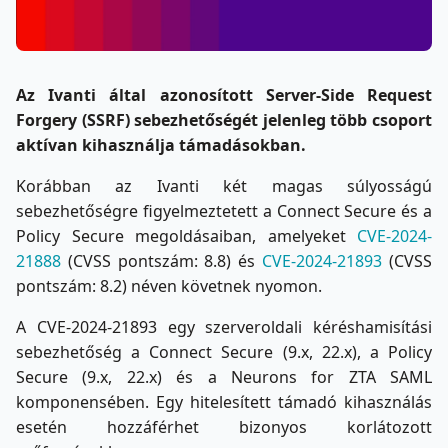
Az Ivanti által azonosított Server-Side Request
Forgery (SSRF) sebezhetőségét jelenleg több csoport
aktívan kihasználja támadásokban.
Korábban az Ivanti két magas súlyosságú
sebezhetőségre figyelmeztetett a Connect Secure és a
Policy Secure megoldásaiban, amelyeket
CVE-2024-
21888
(CVSS pontszám: 8.8) és
CVE-2024-21893
(CVSS
pontszám: 8.2) néven követnek nyomon.
A CVE-2024-21893 egy szerveroldali kéréshamisítási
sebezhetőség a Connect Secure (9.x, 22.x), a Policy
Secure (9.x, 22.x) és a Neurons for ZTA SAML
komponensében. Egy hitelesített támadó kihasználás
esetén hozzáférhet bizonyos korlátozott