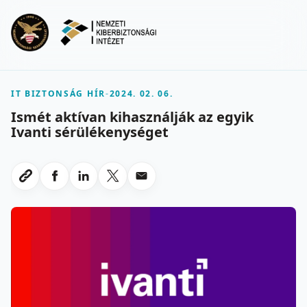
Ugrás a fő tartalomra
Menu
IT BIZTONSÁG HÍR
-
2024. 02. 06.
Ismét aktívan kihasználják az egyik
Ivanti sérülékenységet
Megosztas Facebookon
Megosztas LinkedInen
Megosztas X-en
Megosztas emailben
Link masolasa