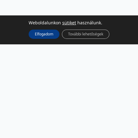
Weboldalunkon
sütiket
használunk.
Elfogadom
További lehetőségek
KÖZÖSSÉGI MÉDIA
Facebook
LinkedIn
Instagram
Podcast