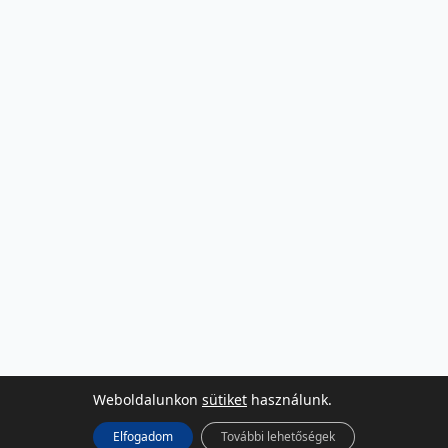
Weboldalunkon
sütiket
használunk.
Elfogadom
További lehetőségek