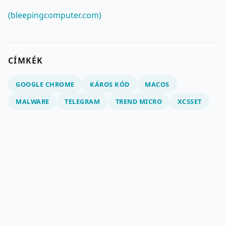
(bleepingcomputer.com)
CÍMKÉK
GOOGLE CHROME
KÁROS KÓD
MACOS
MALWARE
TELEGRAM
TREND MICRO
XCSSET