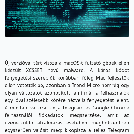
Új verzióval tért vissza a macOS-t futtató gépek ellen
készült XCSSET nevű malware. A káros kódot
fenyegetési szereplők korábban főleg Mac fejlesztők
ellen vetették be, azonban a Trend Micro nemrég egy
olyan változatot azonosított, ami már a felhasználók
egy jóval szélesebb körére nézve is fenyegetést jelent.
A mostani változat célja Telegram és Google Chrome
felhasználói fiókadatok megszerzése, amit az
üzenetküldő alkalmazás esetében meghökkentően
egyszerűen valósít meg: kikopizza a teljes Telegram