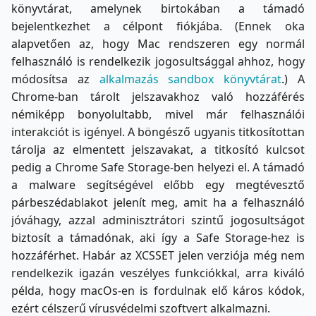
könyvtárat, amelynek birtokában a támadó
bejelentkezhet a célpont fiókjába. (Ennek oka
alapvetően az, hogy Mac rendszeren egy normál
felhasználó is rendelkezik jogosultsággal ahhoz, hogy
módosítsa az
alkalmazás sandbox könyvtárat
.) A
Chrome-ban tárolt jelszavakhoz való hozzáférés
némiképp bonyolultabb, mivel már felhasználói
interakciót is igényel. A böngésző ugyanis titkosítottan
tárolja az elmentett jelszavakat, a titkosító kulcsot
pedig a Chrome Safe Storage-ben helyezi el. A támadó
a malware segítségével előbb egy megtévesztő
párbeszédablakot jelenít meg, amit ha a felhasználó
jóváhagy, azzal adminisztrátori szintű jogosultságot
biztosít a támadónak, aki így a Safe Storage-hez is
hozzáférhet. Habár az XCSSET jelen verziója még nem
rendelkezik igazán veszélyes funkciókkal, arra kiváló
példa, hogy macOs-en is fordulnak elő káros kódok,
ezért célszerű vírusvédelmi szoftvert alkalmazni.