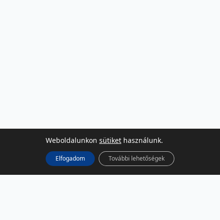
Weboldalunkon
sütiket
használunk.
Elfogadom
További lehetőségek
KÖZÖSSÉGI MÉDIA