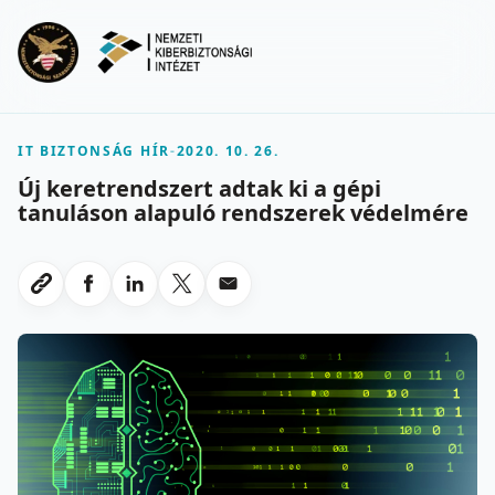
Ugrás a fő tartalomra
Menu
IT BIZTONSÁG HÍR
-
2020. 10. 26.
Új keretrendszert adtak ki a gépi
tanuláson alapuló rendszerek védelmére
Megosztas Facebookon
Megosztas LinkedInen
Megosztas X-en
Megosztas emailben
Link masolasa