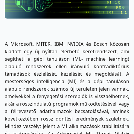
A Microsoft, MITER, IBM, NVIDIA és Bosch közösen
kiadott egy új nyíltan elérhető keretrendszert, ami
segítheti a gépi tanuláson (ML- machine learning)
alapuló rendszerek ellen irányuló kontradiktórius
támadások észlelését, kezelését és megoldását. A
mesterséges intelligencia (MI) és a gépi tanuláson
alapuló rendszerek számos új területen jelen vannak,
amelyekkel a fenyegetési szereplők is visszaélhetnek,
akár a rosszindulatú programok működtetésével, vagy
a félrevezető adathalmazok becsatolásával, aminek
következtében rossz döntési eredmények születnek.
Mindez veszélyt jelent a MI alkalmazások stabilitására
és biztonságára. Az Adversarial ML Threat Matrix