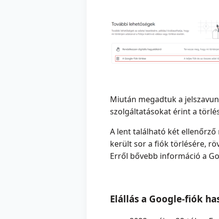
Miután megadtuk a jelszavunk
szolgáltatásokat érint a törlé
A lent található két ellenőrz
került sor a fiók törlésére, r
Erről bővebb információ a G
Elállás a Google-fiók ha