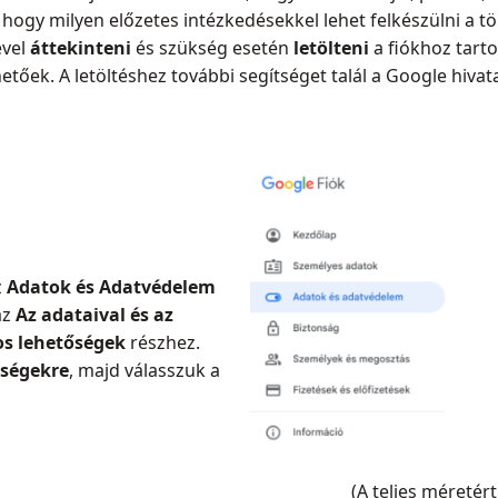
e, hogy milyen előzetes intézkedésekkel lehet felkészülni a tö
ével
áttekinteni
és szükség esetén
letölteni
a fiókhoz tart
etőek. A letöltéshez további segítséget talál a Google hiva
z
Adatok és Adatvédelem
az
Az adataival és az
os lehetőségek
részhez.
őségekre
, majd válasszuk a
(A teljes méretért