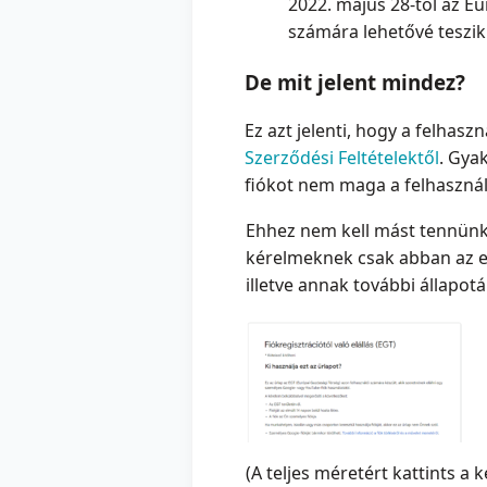
2022. május 28-tól az E
számára lehetővé teszik 
De mit jelent mindez?
Ez azt jelenti, hogy a felhasz
Szerződési Feltételektől
. Gyak
fiókot nem maga a felhasználó
Ehhez nem kell mást tennünk,
kérelmeknek csak abban az ese
illetve annak további állapot
(A teljes méretért kattints a k