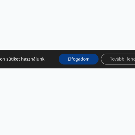
kon
sütiket
használunk.
Elfogadom
További leh
KÖZÖSSÉGI MÉDIA
Facebook
LinkedIn