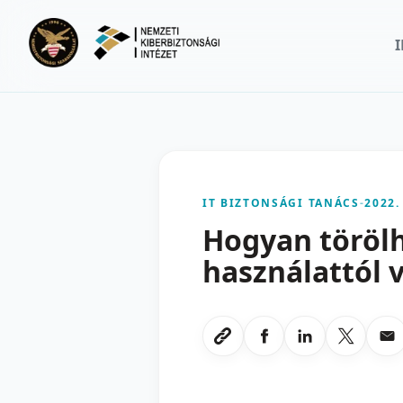
Ugrás a fő tartalomra
IT BIZTONSÁGI TANÁCS
-
2022.
Hogyan törölh
használattól v
Megosztas Faceboo
Megosztas Li
Megoszt
Me
Link masolasa