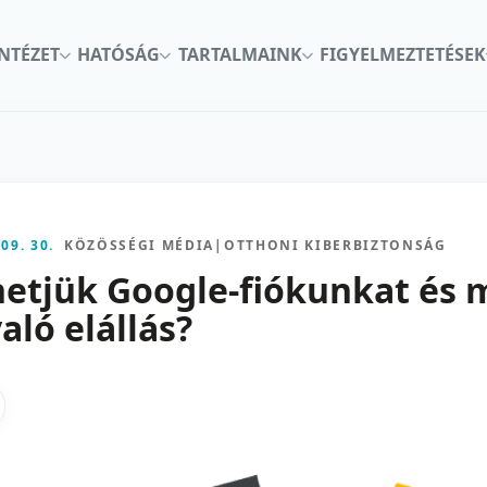
INTÉZET
HATÓSÁG
TARTALMAINK
FIGYELMEZTETÉSEK
 09. 30.
KÖZÖSSÉGI MÉDIA
|
OTTHONI KIBERBIZTONSÁG
etjük Google-fiókunkat és mi
aló elállás?
kon
nkedInen
as X-en
gosztas emailben