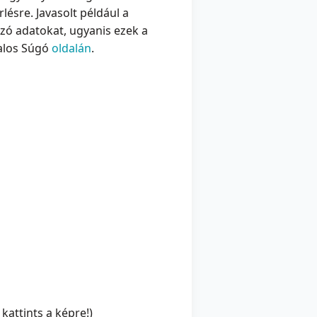
rlésre. Javasolt például a
ozó adatokat, ugyanis ezek a
talos Súgó
oldalán
.
 kattints a képre!)