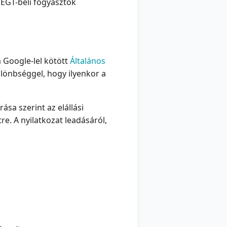
 EGT-beli fogyasztók
a Google-lel kötött
Általános
különbséggel, hogy ilyenkor a
rása szerint az elállási
e. A nyilatkozat leadásáról,