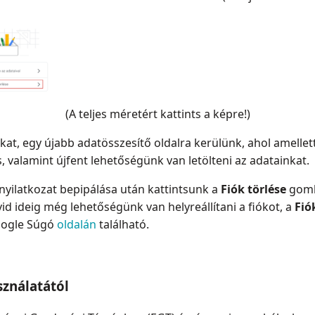
(A teljes méretért kattints a képre!)
at, egy újabb adatösszesítő oldalra kerülünk, ahol amellett
s, valamint újfent lehetőségünk van letölteni az adatainkat.
ő nyilatkozat bepipálása után kattintsunk a
Fiók törlése
gomb
övid ideig még lehetőségünk van helyreállítani a fiókot, a
Fió
oogle Súgó
oldalán
található.
sználatától