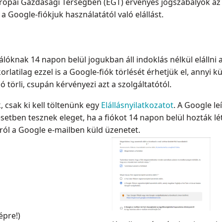
urópai Gazdasági Térségben (EGT) érvényes jogszabályok az
a Google-fiókjuk használatától való elállást.
nálóknak 14 napon belül jogukban áll indoklás nélkül elállni 
orlatilag ezzel is a Google-fiók törlését érhetjük el, annyi 
 törli, csupán kérvényezi azt a szolgáltatótól.
 csak ki kell töltenünk egy
Elállásnyilatkozatot
. A Google leí
tben tesznek eleget, ha a fiókot 14 napon belül hozták létr
áról a Google e-mailben küld üzenetet.
épre!)