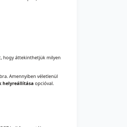
, hogy áttekinthetjük milyen
ra. Amennyiben véletlenül
k helyreállítása
opcióval.