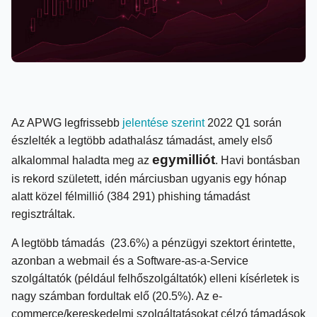
Az APWG legfrissebb
jelentése szerint
2022 Q1 során
észlelték a legtöbb adathalász támadást, amely első
egymilliót
alkalommal haladta meg az
. Havi bontásban
is rekord született, idén márciusban ugyanis egy hónap
alatt közel félmillió (384 291) phishing támadást
regisztráltak.
A legtöbb támadás (23.6%) a pénzügyi szektort érintette,
azonban a webmail és a Software-as-a-Service
szolgáltatók (például felhőszolgáltatók) elleni kísérletek is
nagy számban fordultak elő (20.5%). Az e-
commerce/kereskedelmi szolgáltatásokat célzó támadások