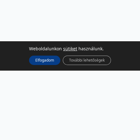
Weboldalunkon
sütiket
használunk.
Elfogadom
További lehetőségek
KÖZÖSSÉGI MÉDIA
Facebook
LinkedIn