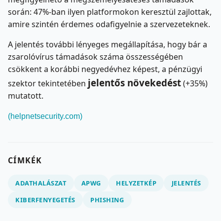
során: 47%-ban ilyen platformokon keresztül zajlottak,
amire szintén érdemes odafigyelnie a szervezeteknek.
A jelentés további lényeges megállapítása, hogy bár a
zsarolóvírus támadások száma összességében
csökkent a korábbi negyedévhez képest, a pénzügyi
jelentős növekedést
szektor tekintetében
(+35%)
mutatott.
(helpnetsecurity.com)
CÍMKÉK
ADATHALÁSZAT
APWG
HELYZETKÉP
JELENTÉS
KIBERFENYEGETÉS
PHISHING