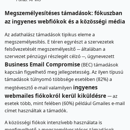
Megszemélyesítéses támadások: fókuszban
az ingyenes webfiókok és a közösségi média
Az adathalász támadások tipikus eleme a
megszemélyesítés. E téren egyrészt a szervezetek
felsővezetését megszemélyesítő ─ általában a
szervezet pénzügyi részlegét célzó ─, úgynevezett
Business Email Compromise
(BEC) támadások
kapcsán figyelhető meg jellegzetesség. Az ilyen típusú
támadások túlnyomó többsége esetében (82%) a
ingyenes
megtévesztő e-mail valamilyen
webmailes fiókokról kerül kiküldésre ─
az
esetek több, mint felében (60%) például Gmailes e-mail
címet használtak a támadók.
A közösségi fiókok intenzívebb használata is
megfigyelhető a megszemélyesatéses támadások