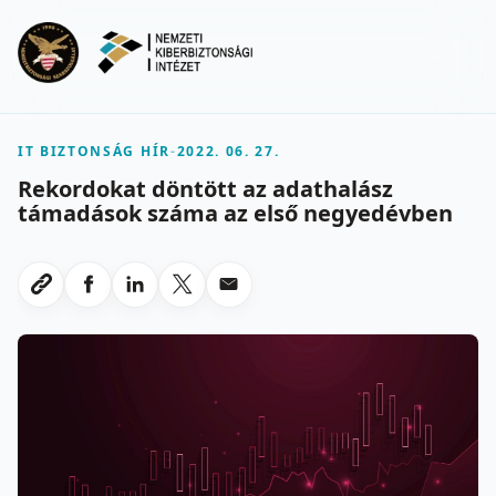
Ugrás a fő tartalomra
Menu
IT BIZTONSÁG HÍR
-
2022. 06. 27.
Rekordokat döntött az adathalász
támadások száma az első negyedévben
Megosztas Facebookon
Megosztas LinkedInen
Megosztas X-en
Megosztas emailben
Link masolasa