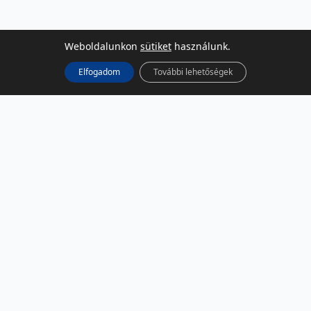
Weboldalunkon
sütiket
használunk.
Elfogadom
További lehetőségek
KÖZÖSSÉGI MÉDIA
Facebook
LinkedIn
Instagram
Podcast