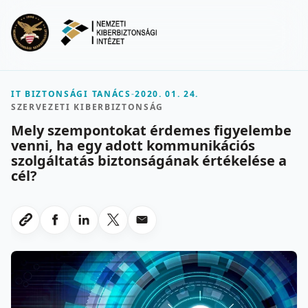
Ugrás a fő tartalomra
Menu
IT BIZTONSÁGI TANÁCS
-
2020. 01. 24.
SZERVEZETI KIBERBIZTONSÁG
Mely szempontokat érdemes figyelembe
venni, ha egy adott kommunikációs
szolgáltatás biztonságának értékelése a
cél?
Megosztas Facebookon
Megosztas LinkedInen
Megosztas X-en
Megosztas emailben
Link masolasa