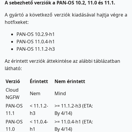
A sebezhető verziók a PAN-OS 10.2, 11.0 és 11.1.
A gyártó a következő verziók kiadásával hajtja végre a
hotfixeket:
PAN-OS 10.2.9-h1
PAN-OS 11.0.4-h1
PAN-OS 11.1.2-h3
Az érintett verziók áttekintése az alábbi táblázatban
látható:
Verzió
Érintett
Nem érintett
Cloud
Nem
Mind
NGFW
PAN-OS
< 11.1.2-
>= 11.1.2-h3 (ETA:
11.1
h3
By 4/14)
PAN-OS
< 11.0.4-
>= 11.0.4-h1 (ETA:
11.0
h1
By 4/14)