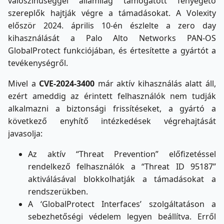
valószínűséggel államilag támogatott fenyegető
szereplők hajtják végre a támadásokat. A Volexity
először 2024. április 10-én észlelte a zero day
kihasználását a Palo Alto Networks PAN-OS
GlobalProtect funkciójában, és értesítette a gyártót a
tevékenységről.
Mivel a
CVE-2024-3400
már aktív kihasználás alatt áll,
ezért ameddig az érintett felhasználók nem tudják
alkalmazni a biztonsági frissítéseket, a gyártó a
következő enyhítő intézkedések végrehajtását
javasolja:
Az aktív “Threat Prevention” előfizetéssel
rendelkező felhasználók a “Threat ID 95187”
aktiválásával blokkolhatják a támadásokat a
rendszerükben.
A ‘GlobalProtect Interfaces’ szolgáltatáson a
sebezhetőségi védelem legyen beállítva. Erről