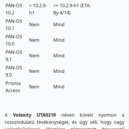
PAN-OS
< 10.2.9-
>= 10.2.9-h1 (ETA:
10.2
h1
By 4/14)
PAN-OS
Nem
Mind
10.1
PAN-OS
Nem
Mind
10.0
PAN-OS
Nem
Mind
9.1
PAN-OS
Nem
Mind
9.0
Prisma
Nem
Mind
Access
A
Volexity UTA0218
néven követi nyomon a
rosszindulatú tevékenységet, és úgy véli, hogy nagy