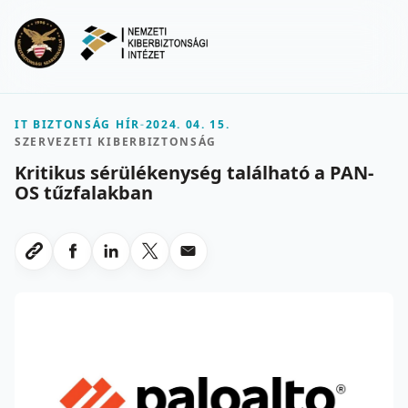
Ugrás a fő tartalomra
Menu
IT BIZTONSÁG HÍR
-
2024. 04. 15.
SZERVEZETI KIBERBIZTONSÁG
Kritikus sérülékenység található a PAN-
OS tűzfalakban
Megosztas Facebookon
Megosztas LinkedInen
Megosztas X-en
Megosztas emailben
Link masolasa