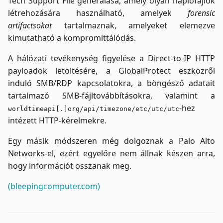
Tech Support File generálása, amely olyan naplófájlok
létrehozására használható, amelyek
forensic
artifactsokat
tartalmaznak, amelyeket elemezve
kimutatható a kompromittálódás.
A hálózati tevékenység figyelése a Direct-to-IP HTTP
payloadok letöltésére, a GlobalProtect eszközről
induló SMB/RDP kapcsolatokra, a böngésző adatait
tartalmazó SMB-fájltovábbításokra, valamint a
-hez
worldtimeapi[.]org/api/timezone/etc/utc/utc
intézett HTTP-kérelmekre.
Egy másik módszeren még dolgoznak a Palo Alto
Networks-el, ezért egyelőre nem állnak készen arra,
hogy információt osszanak meg.
(bleepingcomputer.com)