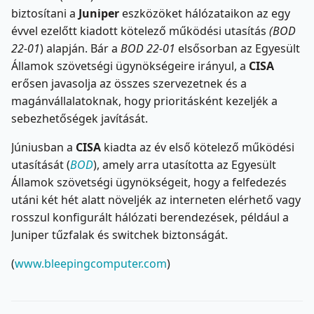
biztosítani a
Juniper
eszközöket hálózataikon az egy
évvel ezelőtt kiadott kötelező működési utasítás
(BOD
22-01
) alapján. Bár a
BOD 22-01
elsősorban az Egyesült
Államok szövetségi ügynökségeire irányul, a
CISA
erősen javasolja az összes szervezetnek és a
magánvállalatoknak, hogy prioritásként kezeljék a
sebezhetőségek javítását.
Júniusban a
CISA
kiadta az év első kötelező működési
utasítását (
BOD
), amely arra utasította az Egyesült
Államok szövetségi ügynökségeit, hogy a felfedezés
utáni két hét alatt növeljék az interneten elérhető vagy
rosszul konfigurált hálózati berendezések, például a
Juniper tűzfalak és switchek biztonságát.
(
www.bleepingcomputer.com
)