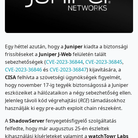
Egy héttel azután, hogy a
Juniper
kiadta a biztonsági
frissítéseket a
Juniper J-Web
felületén talált
sebezhetőségek (
CVE-2023-36844
,
CVE-2023-36845
,
CVE-2023-36846
és
CVE-2023-36847
) kijavítására, a
CISA
felhívta a szövetségi ügynökségek figyelmét,
hogy november 17-ig tegyék biztonságossá a Juniper
eszközeiket a hálózataikon a négy sebezhetőség ellen.
Jelenleg távoli kód végrehajtási (
RCE
) támadásokhoz
használják ki egy pre-auth exploit chain részeként.
A
ShadowServer
fenyegetésfigyelő szolgáltatás
felfedte, hogy már augusztus 25-én észleltek
kihasználási kísérleteket valamint a
watchTowr Labs