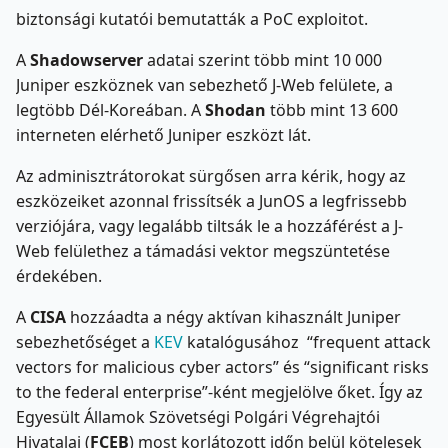
biztonsági kutatói bemutatták a PoC exploitot.
A
Shadowserver
adatai szerint több mint 10 000
Juniper eszköznek van sebezhető J-Web felülete, a
legtöbb Dél-Koreában. A
Shodan
több mint 13 600
interneten elérhető Juniper eszközt lát.
Az adminisztrátorokat sürgősen arra kérik, hogy az
eszközeiket azonnal frissítsék a JunOS a legfrissebb
verziójára, vagy legalább tiltsák le a hozzáférést a J-
Web felülethez a támadási vektor megszüntetése
érdekében.
A
CISA
hozzáadta a négy aktívan kihasznált Juniper
sebezhetőséget a
KEV
katalógusához “frequent attack
vectors for malicious cyber actors” és “significant risks
to the federal enterprise”-ként megjelölve őket. Így az
Egyesült Államok Szövetségi Polgári Végrehajtói
Hivatalai (
FCEB
) most korlátozott időn belül kötelesek