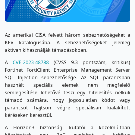
Az amerikai CISA felvett három sebezhetőségeket a
KEV katalógusába. A sebezhetőségeket jelenleg
aktívan kihasználják támadásokban.
A
CVE-2023-48788
(CVSS 9.3 pontszám, kritikus)
Fortinet FortiClient Enterprise Management Server
SQL Injection sebezhetősége. Az SQL parancsban
használt speciális elemek nem megfelelő
semlegesítése lehetővé teszi egy hitelesítés nélküli
támadó számára, hogy jogosulatlan kódot vagy
parancsot hajtson végre speciálisan kialakított
kéréseken keresztül.
A Horizon3 biztonsági kutatói a közelmúltban
közzétettek egy PoC exploitot a kritikus