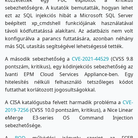
sebezhetőségre. A kutatók bemutatták, hogyan lehet
ezt az SQL injekciós hibát a Microsoft SQL Server
beépített xp_cmdshell funkciójának használatával
távoli kódfuttatássá alakítani. Az adatbázis nem volt
konfigurálva a parancs futtatására, azonban néhány
más SQL utasítás segítségével lehetségessé tették.
A második sebezhetőség a
CVE-2021-44529
(CVSS 9.8
pontszám, kritikus), egy kódinjekciós sebezhetőség az
Ivanti EPM Cloud Services Appliance-ben. Egy
hitelesítés nélküli felhasználó tetszőleges kódot
futtathat korlátozott jogosultságokkal.
A CISA katalógusba felvett harmadik probléma a
CVE-
2019-7256
(CVSS 10.0 pontszám, kritikus), a Nice Linear
eMerge E3-series OS Command Injection
sebezhetősége.
A
BOD
működési irányelv szerint az FCEB