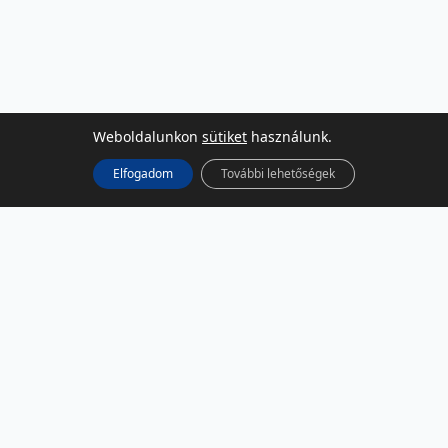
Weboldalunkon
sütiket
használunk.
Elfogadom
További lehetőségek
KÖZÖSSÉGI MÉDIA
Facebook
LinkedIn
Instagram