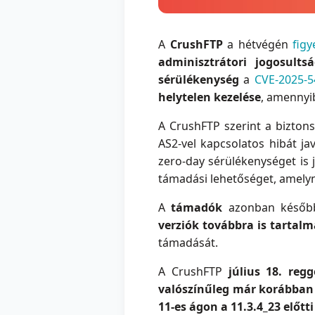
A
CrushFTP
a hétvégén
figy
adminisztrátori jogosults
sérülékenység
a
CVE-2025-5
helytelen kezelése
, amennyi
A CrushFTP szerint a bizton
AS2-vel kapcsolatos hibát ja
zero-day sérülékenységet is j
támadási lehetőséget, amelyn
A
támadók
azonban késő
verziók továbbra is tartal
támadását.
A CrushFTP
július 18. regg
valószínűleg már korábba
11-es ágon a 11.3.4_23 előtti