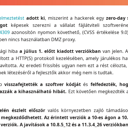
elmeztetést
adott ki
, miszerint a hackerek egy
zero-day
ágot
képesek szerezni a vállalat fájlátviteli szoftveré
4309
azonosítón nyomon követhető, (CVSS értékelése 9.0
ben nincs használatban DMZ proxy.
sági hiba
a július 1. előtt kiadott verziókban
van jelen. 
vított a HTTP(S) protokoll kezelésében, amely járulékos ha
avította. Az eredeti frissítés ugyan nem ezt a rést célozta
ek létezéséről a fejlesztők akkor még nem is tudtak.
bb
visszafejtették a szoftver kódját
és
felfedezték, ho
mazzák a kihasználható hibát.
Ezt követően megkezdték a
elén észlelt először
valós környezetben zajló támadások
n megkezdődhetett
.
Az érintett verziók a 10-es ágon a 10.
 verziók.
A javítások a 10.8.5_12 és a 11.3.4_26 verziókba