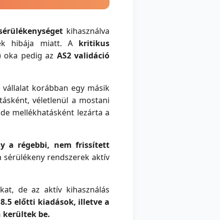
 sérülékenységet
kihasználva
nek hibája miatt. A
kritikus
) oka pedig az
AS2 validáció
A vállalat korábban egy másik
tásként, véletlenül a mostani
, de mellékhatásként lezárta a
gy a régebbi, nem frissített
 sérülékeny rendszerek aktív
at, de az aktív kihasználás
8.5 előtti kiadások, illetve a
n kerültek be.