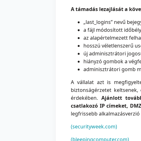
A támadás lezajlását a követ
„last_logins” nevű bejeg
a fájl módosított időbél
az alapértelmezett felh
hosszú véletlenszerű use
új adminisztrátori jogo
hiányzó gombok a végfe
adminisztrátori gomb m
A vállalat azt is megfigye
biztonságérzetet keltsenek,
érdekében.
Ajánlott továb
csatlakozó IP címeket, DM
legfrissebb alkalmazásverzió
(securityweek.com)
(bleepingcomputer.com)