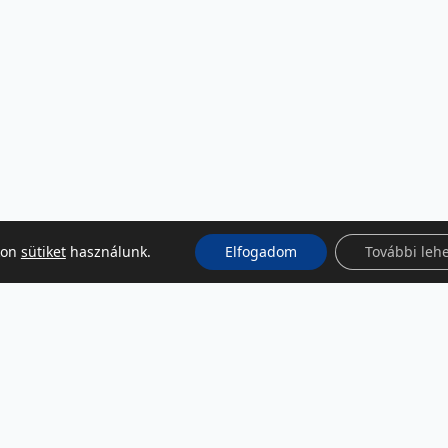
kon
sütiket
használunk.
Elfogadom
További leh
KÖZÖSSÉGI MÉDIA
Facebook