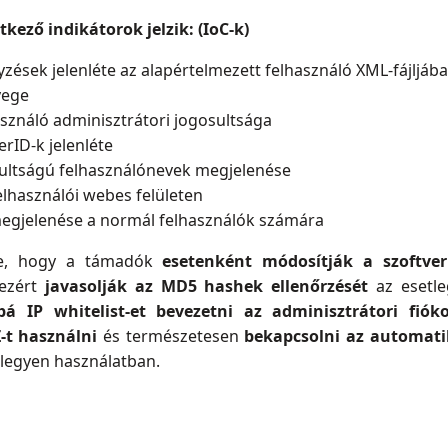
kező indikátorok jelzik: (IoC-k)
yzések jelenléte az alapértelmezett felhasználó XML-fájljáb
yege
asználó adminisztrátori jogosultsága
rID-k jelenléte
sultságú felhasználónevek megjelenése
lhasználói webes felületen
egjelenése a normál felhasználók számára
lte, hogy a támadók
esetenként módosítják a szoftver
 ezért
javasolják az MD5 hashek ellenőrzését
az esetle
bá IP whitelist-et bevezetni az adminisztrátori fiók
Z-t használni
és természetesen
bekapcsolni az automatik
 legyen használatban.