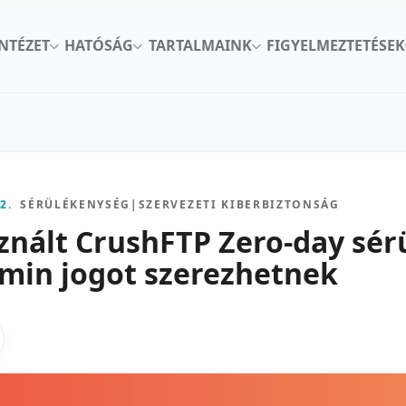
INTÉZET
HATÓSÁG
TARTALMAINK
FIGYELMEZTETÉSEK
2.
SÉRÜLÉKENYSÉG
|
SZERVEZETI KIBERBIZTONSÁG
znált CrushFTP Zero-day sér
min jogot szerezhetnek
kon
nkedInen
as X-en
gosztas emailben