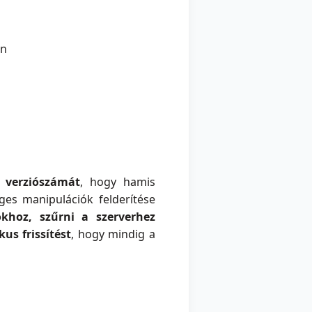
an
 verziószámát
, hogy hamis
ges manipulációk felderítése
okhoz, szűrni a szerverhez
us frissítést
, hogy mindig a