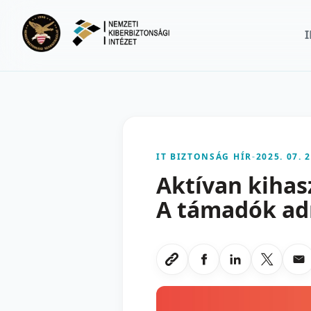
Ugrás a fő tartalomra
IT BIZTONSÁG HÍR
-
2025. 07. 2
Aktívan kihas
A támadók ad
Megosztas Faceboo
Megosztas Li
Megoszt
Me
Link masolasa