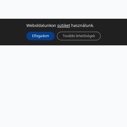
Weboldalunkon
sütiket
használunk.
Elfogadom
További lehetőségek
KÖZÖSSÉGI MÉDIA
Facebook
LinkedIn
Instagram
Podcast