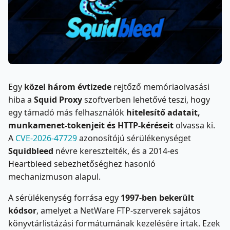
Egy
közel három évtizede
rejtőző memóriaolvasási
hiba a
Squid Proxy
szoftverben lehetővé teszi, hogy
egy támadó más felhasználók
hitelesítő adatait,
munkamenet-tokenjeit és HTTP-kéréseit
olvassa ki.
A
CVE-2026-47729
azonosítójú sérülékenységet
Squidbleed
névre keresztelték, és a 2014-es
Heartbleed sebezhetőséghez hasonló
mechanizmuson alapul.
A sérülékenység forrása egy
1997-ben bekerült
kódsor
, amelyet a NetWare FTP-szerverek sajátos
könyvtárlistázási formátumának kezelésére írtak. Ezek