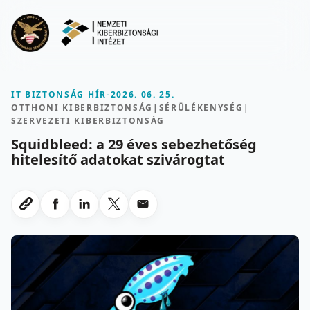
Ugrás a fő tartalomra
Menu
IT BIZTONSÁG HÍR
-
2026. 06. 25.
OTTHONI KIBERBIZTONSÁG
|
SÉRÜLÉKENYSÉG
|
SZERVEZETI KIBERBIZTONSÁG
Squidbleed: a 29 éves sebezhetőség
hitelesítő adatokat szivárogtat
Megosztas Facebookon
Megosztas LinkedInen
Megosztas X-en
Megosztas emailben
Link masolasa