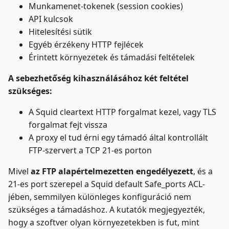
Munkamenet-tokenek (session cookies)
API kulcsok
Hitelesítési sütik
Egyéb érzékeny HTTP fejlécek
Érintett környezetek és támadási feltételek
A sebezhetőség kihasználásához két feltétel
szükséges:
A Squid cleartext HTTP forgalmat kezel, vagy TLS
forgalmat fejt vissza
A proxy el tud érni egy támadó által kontrollált
FTP-szervert a TCP 21-es porton
Mivel
az FTP alapértelmezetten engedélyezett
, és a
21-es port szerepel a Squid default Safe_ports ACL-
jében, semmilyen különleges konfiguráció nem
szükséges a támadáshoz. A kutatók megjegyezték,
hogy a szoftver olyan környezetekben is fut, mint