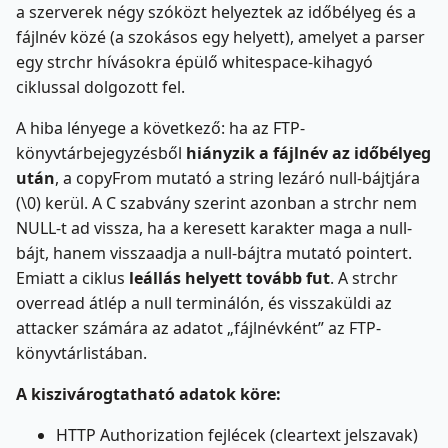
a szerverek négy szóközt helyeztek az időbélyeg és a
fájlnév közé (a szokásos egy helyett), amelyet a parser
egy strchr hívásokra épülő whitespace-kihagyó
ciklussal dolgozott fel.
A hiba lényege a következő: ha az FTP-
könyvtárbejegyzésből
hiányzik a fájlnév az időbélyeg
után
, a copyFrom mutató a string lezáró null-bájtjára
(\0) kerül. A C szabvány szerint azonban a strchr nem
NULL-t ad vissza, ha a keresett karakter maga a null-
bájt, hanem visszaadja a null-bájtra mutató pointert.
Emiatt a ciklus
leállás helyett tovább fut
. A strchr
overread átlép a null terminálón, és visszaküldi az
attacker számára az adatot „fájlnévként” az FTP-
könyvtárlistában.
A kiszivárogtatható adatok köre:
HTTP Authorization fejlécek (cleartext jelszavak)