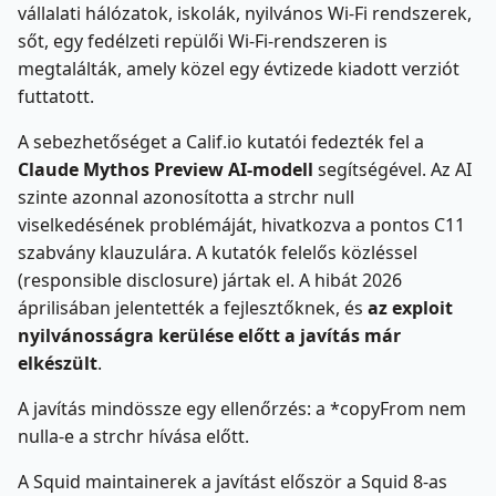
vállalati hálózatok, iskolák, nyilvános Wi-Fi rendszerek,
sőt, egy fedélzeti repülői Wi-Fi-rendszeren is
megtalálták, amely közel egy évtizede kiadott verziót
futtatott.
A sebezhetőséget a Calif.io kutatói fedezték fel a
Claude Mythos Preview AI-modell
segítségével. Az AI
szinte azonnal azonosította a strchr null
viselkedésének problémáját, hivatkozva a pontos C11
szabvány klauzulára. A kutatók felelős közléssel
(responsible disclosure) jártak el. A hibát 2026
áprilisában jelentették a fejlesztőknek, és
az exploit
nyilvánosságra kerülése előtt a javítás már
elkészült
.
A javítás mindössze egy ellenőrzés: a *copyFrom nem
nulla-e a strchr hívása előtt.
A Squid maintainerek a javítást először a Squid 8-as