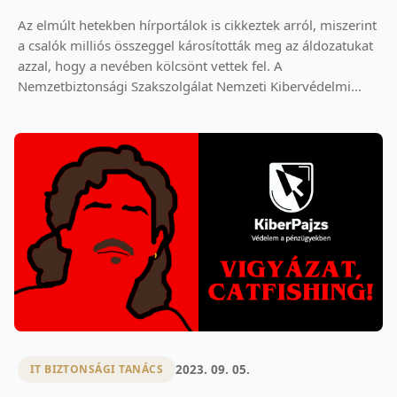
Az elmúlt hetekben hírportálok is cikkeztek arról, miszerint
a csalók milliós összeggel károsították meg az áldozatukat
azzal, hogy a nevében kölcsönt vettek fel. A
Nemzetbiztonsági Szakszolgálat Nemzeti Kibervédelmi...
2023. 09. 05.
IT BIZTONSÁGI TANÁCS