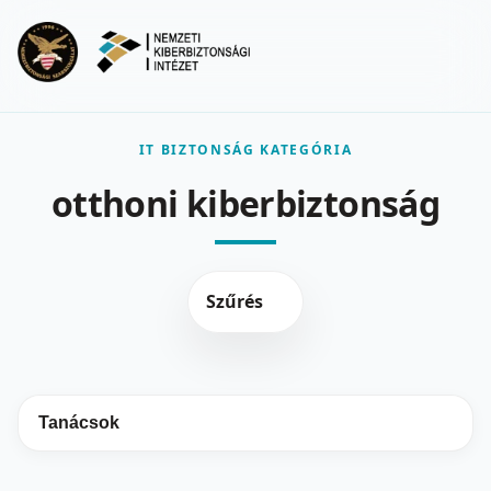
Ugrás a fő tartalomra
Menu
IT BIZTONSÁG KATEGÓRIA
otthoni kiberbiztonság
Szűrés
Tanácsok