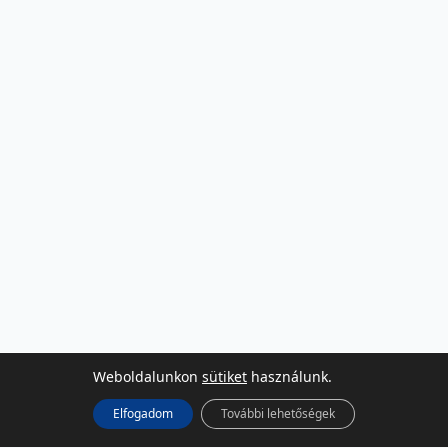
Weboldalunkon
sütiket
használunk.
Elfogadom
További lehetőségek