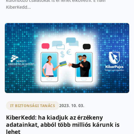
különböző csalásokat is el lehet elkövetni. E havi
KiberKedd...
2023. 10. 03.
IT BIZTONSÁGI TANÁCS
KiberKedd: ha kiadjuk az érzékeny
adatainkat, abból több milliós kárunk is
lehet