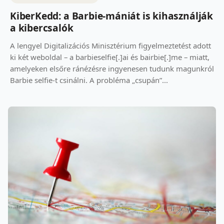
KiberKedd: a Barbie-mániát is kihasználják
a kibercsalók
A lengyel Digitalizációs Minisztérium figyelmeztetést adott
ki két weboldal – a barbieselfie[.]ai és bairbie[.]me – miatt,
amelyeken elsőre ránézésre ingyenesen tudunk magunkról
Barbie selfie-t csinálni. A probléma „csupán”...