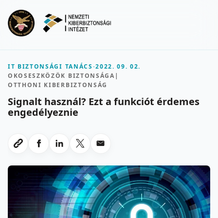
Ugrás a fő tartalomra
Menu
IT BIZTONSÁGI TANÁCS
-
2022. 09. 02.
OKOSESZKÖZÖK BIZTONSÁGA
|
OTTHONI KIBERBIZTONSÁG
Signalt használ? Ezt a funkciót érdemes
engedélyeznie
Megosztas Facebookon
Megosztas LinkedInen
Megosztas X-en
Megosztas emailben
Link masolasa