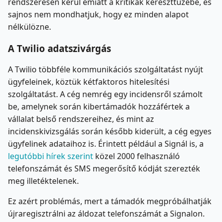
rendszeresen kerül emiatt a kritikák kereszttüzébe, és
sajnos nem mondhatjuk, hogy ez minden alapot
nélkülözne.
A Twilio adatszivárgás
A Twilio többféle kommunikációs szolgáltatást nyújt
ügyfeleinek, köztük kétfaktoros hitelesítési
szolgáltatást. A cég nemrég egy incidensről számolt
be, amelynek során kibertámadók hozzáfértek a
vállalat belső rendszereihez, és mint az
incidenskivizsgálás során később kiderült, a cég egyes
ügyfelinek adataihoz is. Érintett például a Signál is, a
legutóbbi hírek szerint
közel 2000 felhasználó
telefonszámát és SMS megerősítő kódját szerezték
meg illetéktelenek.
Ez azért problémás, mert a támadók megpróbálhatják
újraregisztrálni az áldozat telefonszámát a Signalon.