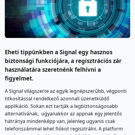
Eheti tippünkben a Signal egy hasznos
biztonsági funkciójára, a regisztrációs zár
használatára szeretnénk felhívni a
figyelmet.
A Signal világszerte az egyik legnépszerűbb, végponti
titkosítással rendelkező azonnali üzenetküldő
applikáció. Sokan ezt tartják a legbiztonságosabb
alternatívának, ugyanakkor az appnak egy jelentős
hátránya mindenképp van, jelenleg ugyanis csak
telefonszámmal lehet fiókot regisztrálni. A platform