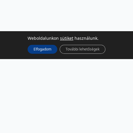
Weboldalunkon
sütiket
használunk.
Elfogadom
További lehetőségek
KÖZÖSSÉGI MÉDIA
Facebook
LinkedIn
Instagram