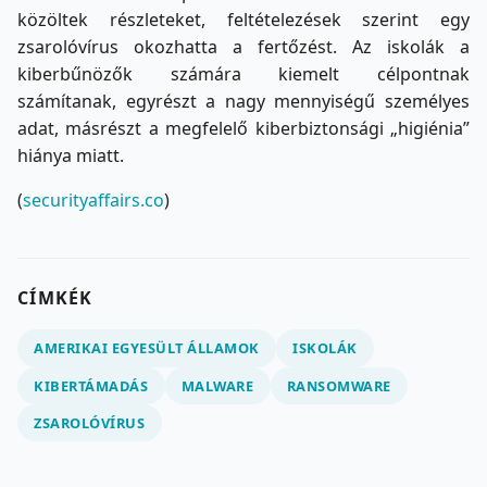
közöltek részleteket, feltételezések szerint egy
zsarolóvírus okozhatta a fertőzést. Az iskolák a
kiberbűnözők számára kiemelt célpontnak
számítanak, egyrészt a nagy mennyiségű személyes
adat, másrészt a megfelelő kiberbiztonsági „higiénia”
hiánya miatt.
(
securityaffairs.co
)
CÍMKÉK
AMERIKAI EGYESÜLT ÁLLAMOK
ISKOLÁK
KIBERTÁMADÁS
MALWARE
RANSOMWARE
ZSAROLÓVÍRUS