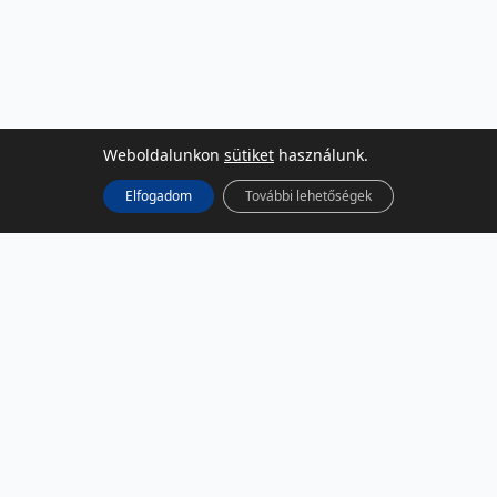
Weboldalunkon
sütiket
használunk.
Elfogadom
További lehetőségek
KÖZÖSSÉGI MÉDIA
Facebook
LinkedIn
Instagram