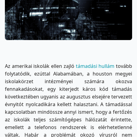
Az amerikai iskolák ellen zajló
támadási hullám
tovább
folytatódik, ezúttal Alabamában, a houston megyei
iskolakörzet intézményei számára okozva
fennakadásokat, egy kiterjedt káros kód támadás
következtében ugyanis az augusztus elsejére tervezett
évnyitót nyolcadikára kellett halasztani. A támadással
kapcsolatban mindössze annyi ismert, hogy a fertőzés
az iskolák teljes számítógépes hálózatát érintette,
emellett a telefonos rendszerek is elérhetetlenné
váltak. Habár a problémát okozó vírusról nem