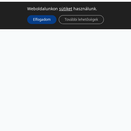
Weboldalunkon
sütiket
használunk.
Elfogadom
További lehetőségek
KÖZÖSSÉGI MÉDIA
Facebook
LinkedIn
Instagram
Podcast
RSS