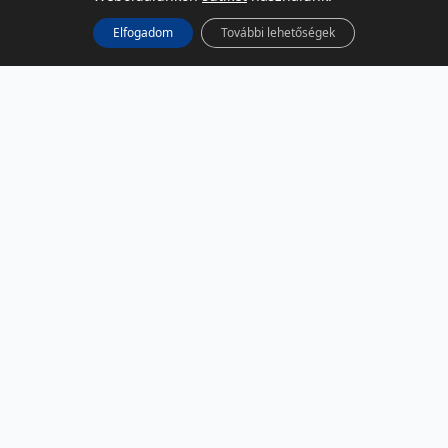
Elfogadom
További lehetőségek
KÖZÖSSÉGI MÉDIA
Facebook
LinkedIn
Instagram
Podcast
RSS