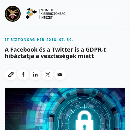
Ugrás a fő tartalomra
Menu
IT BIZTONSÁG HÍR
-
2018. 07. 30.
A Facebook és a Twitter is a GDPR-t
hibáztatja a veszteségek miatt
Megosztas Facebookon
Megosztas LinkedInen
Megosztas X-en
Megosztas emailben
Link masolasa