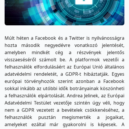
Múlt héten a Facebook és a Twitter is nyilvánosságra
hozta második negyedévre vonatkozó jelentését,
amelyben mindkét cég a részvények jelentős
visszaeséséről számolt be. A platformok vezetői a
felhasználók elfordulásáért az Európai Unió általános
adatvédelmi rendeletét, a GDPR-t hibáztatják. Egyes
európai törvényhozók szerint azonban a Facebook
sokkal inkább az utóbbi idők botrányainak köszönheti
a felhasználók elpártolását. Andrea Jelinek, az Európai
Adatvédelmi Testület vezetője szintén úgy véli, hogy
nem a GDPR vezetett a bevételek csökkenéséhez, a
felhasználók pusztán megismerték a jogaikat,
amelyeket ezáltal már gyakorolni is képesek. A