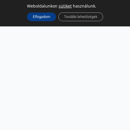
Weboldalunkon
sütiket
használunk.
Elfogadom
További lehetőségek
KÖZÖSSÉGI MÉDIA
Facebook
LinkedIn
Instagram
Podcast
RSS