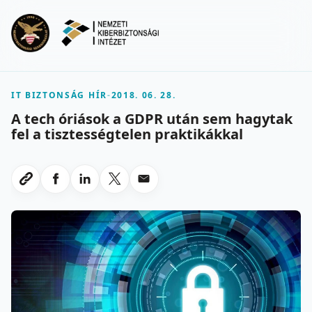
Ugrás a fő tartalomra
Menu
IT BIZTONSÁG HÍR
-
2018. 06. 28.
A tech óriások a GDPR után sem hagytak
fel a tisztességtelen praktikákkal
Megosztas Facebookon
Megosztas LinkedInen
Megosztas X-en
Megosztas emailben
Link masolasa