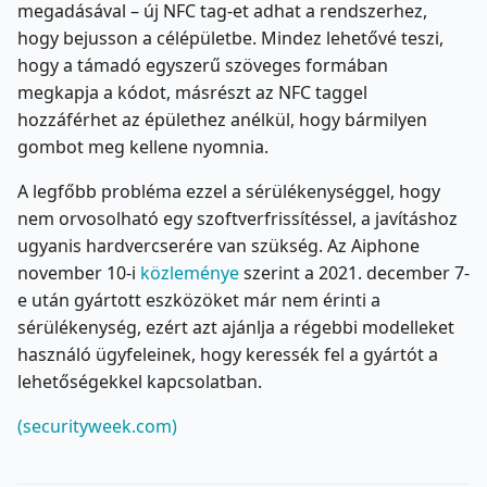
megadásával – új NFC tag-et adhat a rendszerhez,
hogy bejusson a célépületbe. Mindez lehetővé teszi,
hogy a támadó egyszerű szöveges formában
megkapja a kódot, másrészt az NFC taggel
hozzáférhet az épülethez anélkül, hogy bármilyen
gombot meg kellene nyomnia.
A legfőbb probléma ezzel a sérülékenységgel, hogy
nem orvosolható egy szoftverfrissítéssel, a javításhoz
ugyanis hardvercserére van szükség. Az Aiphone
november 10-i
közleménye
szerint a 2021. december 7-
e után gyártott eszközöket már nem érinti a
sérülékenység, ezért azt ajánlja a régebbi modelleket
használó ügyfeleinek, hogy keressék fel a gyártót a
lehetőségekkel kapcsolatban.
(securityweek.com)