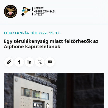
Ugrás a fő tartalomra
Menu
IT BIZTONSÁG HÍR
-
2022. 11. 16.
Egy sérülékenység miatt feltörhetők az
Aiphone kaputelefonok
Megosztas Facebookon
Megosztas LinkedInen
Megosztas X-en
Megosztas emailben
Link masolasa