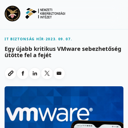
Ugrás a fő tartalomra
Menu
IT BIZTONSÁG HÍR
-
2023. 09. 07.
Egy újabb kritikus VMware sebezhetőség
ütötte fel a fejét
Megosztas Facebookon
Megosztas LinkedInen
Megosztas X-en
Megosztas emailben
Link masolasa