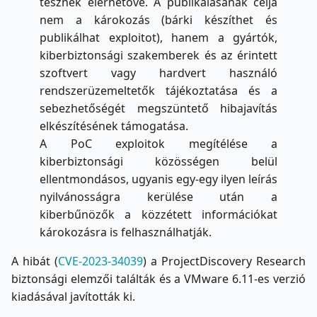
tesznek elérhetővé. A publikálásának célja
nem a károkozás (bárki készíthet és
publikálhat exploitot), hanem a gyártók,
kiberbiztonsági szakemberek és az érintett
szoftvert vagy hardvert használó
rendszerüzemeltetők tájékoztatása és a
sebezhetőségét megszüntető hibajavítás
elkészítésének támogatása.
A PoC exploitok megítélése a
kiberbiztonsági közösségen belül
ellentmondásos, ugyanis egy-egy ilyen leírás
nyilvánosságra kerülése után a
kiberbűnözők a közzétett információkat
károkozásra is felhasználhatják.
A hibát (
CVE-2023-34039
) a ProjectDiscovery Research
biztonsági elemzői találták és a VMware 6.11-es verzió
kiadásával javították ki.