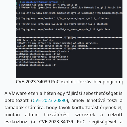
CVE-2023-34039 PoC exploit. Forrás: bleepingcomp
A VMware ezen a héten egy fájlírási sebezhetőséget is
befoltozott (
CVE-2023-20890
), amely lehetővé teszi a
támadók számára, hogy távoli kódfuttatást érjenek el,
miután admin hozzáférést szereztek a célzott
eszközhöz (a CVE-2023-34039 PoC segítségével a