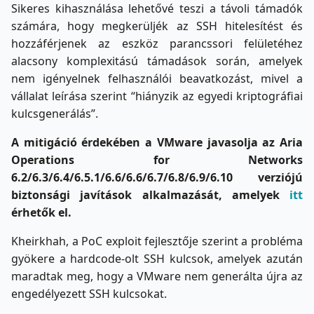
Sikeres kihasználása lehetővé teszi a távoli támadók
számára, hogy megkerüljék az SSH hitelesítést és
hozzáférjenek az eszköz parancssori felületéhez
alacsony komplexitású támadások során, amelyek
nem igényelnek felhasználói beavatkozást, mivel a
vállalat leírása szerint “hiányzik az egyedi kriptográfiai
kulcsgenerálás”.
A mitigáció érdekében a VMware javasolja az Aria
Operations for Networks
6.2/6.3/6.4/6.5.1/6.6/6.6/6.7/6.8/6.9/6.10 verziójú
biztonsági javítások alkalmazását, amelyek
itt
érhetők el.
Kheirkhah, a PoC exploit fejlesztője szerint a probléma
gyökere a hardcode-olt SSH kulcsok, amelyek azután
maradtak meg, hogy a VMware nem generálta újra az
engedélyezett SSH kulcsokat.