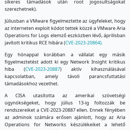
sikeres támadások után root jogosultságokat
szerezhetnek).
Júliusban a VMware figyelmeztette az ügyfeleket, hogy
az interneten exploit kódot tettek közzé a VMware Aria
Operations for Logs elemző eszközben lévő, áprilisban
javított kritikus RCE hibára (
CVE-2023-20864).
Egy hónappal korábban a vállalat egy másik
figyelmeztetést adott ki egy Network Insight kritikus
hiba (
CVE-2023-20887
) aktív kihasználásával
kapcsolatban, amely távoli parancsfuttatási
támadásokhoz vezethet.
A CISA utasította az amerikai szövetségi
ügynökségeket, hogy július 13-ig foltozzák be
rendszereiket a CVE-2023-20887 ellen. Ennek fényében
az adminok számára erősen ajánlott, hogy az Aria
Operations for Networks készülékeiket a lehető