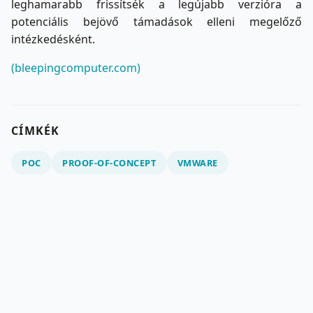
leghamarabb frissítsék a legújabb verzióra a
potenciális bejövő támadások elleni megelőző
intézkedésként.
(bleepingcomputer.com)
CÍMKÉK
POC
PROOF-OF-CONCEPT
VMWARE