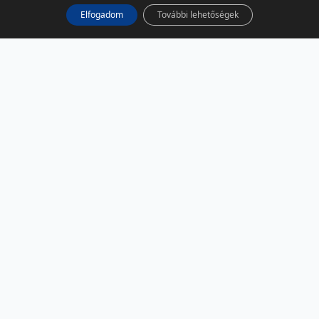
Elfogadom
További lehetőségek
KÖZÖSSÉGI MÉDIA
Facebook
LinkedIn
Instagram
Podcast
RSS
TÁRSOLDALAK