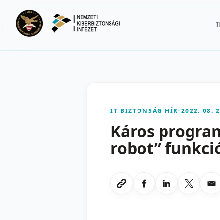
Ugrás a fő tartalomra
IT BIZTONSÁG HÍR
-
2022. 08. 2
Káros progra
robot” funkci
Megosztas Faceboo
Megosztas Li
Megoszt
Me
Link masolasa