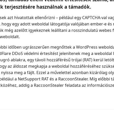
k terjesztésére használnak a támadók.
sek azt hivatottak ellenőrizni ­– például egy CAPTCHA-val 
, hogy egy adott weboldal látogatója valójában ember-e és 
k még azelőtt igyekeznek leállítani a rosszindulatú webes 
weboldalt.
utóbbi időben ugrásszerűen megnőttek a WordPress weboldal
dFlare DDoS védelmi értesítést jelenítenek meg a weboldal
lugró ablakra, egy távoli hozzáférésű trójai (RAT) kerül letöl
ogy az áldozat megkapja a weboldal hozzáféréséhez szüksé
y nyissa meg a fájlt. Ezzel a művelettel azonban kizárólag 
például a NetSupport RAT és a RaccoonStealer. Míg előbbi táv
közéhez, addig a RaccoonStealer feladata az információsze