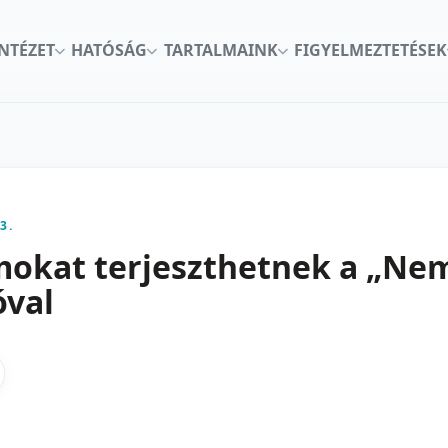
INTÉZET
HATÓSÁG
TARTALMAINK
FIGYELMEZTETÉSEK
3.
mokat terjeszthetnek a „Ne
óval
kon
nkedInen
as X-en
gosztas emailben