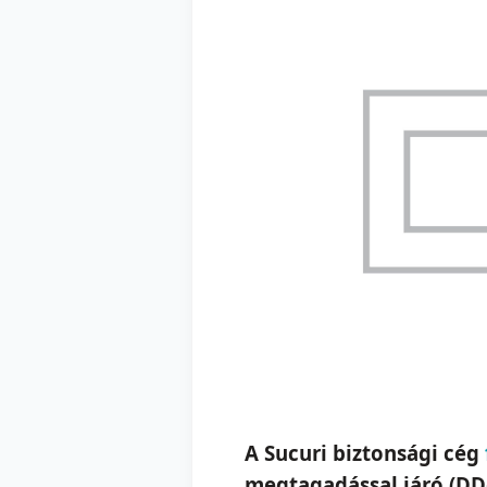
A Sucuri biztonsági cég
megtagadással járó (DD