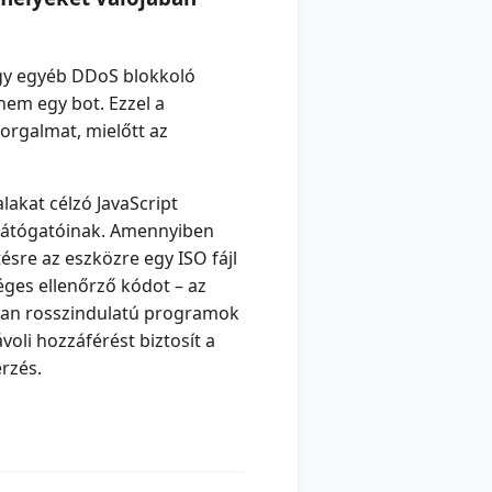
vagy egyéb DDoS blokkoló
nem egy bot. Ezzel a
forgalmat, mielőtt az
akat célzó JavaScript
 látógatóinak. Amennyiben
tésre az eszközre egy ISO fájl
ges ellenőrző kódot – az
olyan rosszindulatú programok
oli hozzáférést biztosít a
rzés.