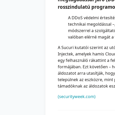
rosszindulatú programo
A DDoS védelmi értesíté
technikai megoldással –
módszerrel a szolgáltató
valóban elérné magát a 
A Sucuri kutatói szerint az 
Injectek, amelyek hamis Clou
egy felhasználó rákattint a fe
formájában. Ezt követően – h
áldozatot arra utasítják, hog
települnek az eszközre, mint 
támadóknak az áldozatok esz
(securityweek.com)