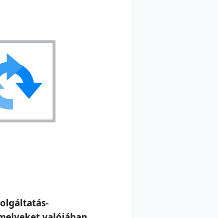
olgáltatás-
amelyeket valójában