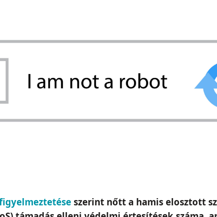
figyelmeztetése
szerint nőtt a hamis elosztott sz
oS) támadás elleni védelmi értesítések száma, 