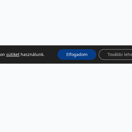
kon
sütiket
használunk.
Elfogadom
További leh
KÖZÖSSÉGI MÉDIA
Facebook
LinkedIn
Instagram