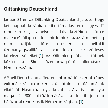
Oiltanking Deutschland
Január 31-én az Oiltanking Deutschland jelezte, hogy
két nappal korábban kibertámadás érte egyes IT
rendszereiket, amelynek következtében „force
majeure” állapotot kell hirdetniük, azaz átmenetileg
nem tudják időre teljesíteni a belföldi
üzemanyagszállításra vonatkozó szerződéses
kötelezettségeiket.[
1
] Az Oiltanking látja el többek
között a Shell üzemanyagtöltő állomásokat
Németországban.
A Shell Deutchland a Reuters információi szerint képes
volt más szállítókon keresztül pótolni a töltőállomások
ellátását. Hasonlóan nyilatkozott az Aral is ─ amely a
maga 2 300 töltőállomásával a legkiterjedtebb
hálózattal rendelkezik Németországban. [
3
]