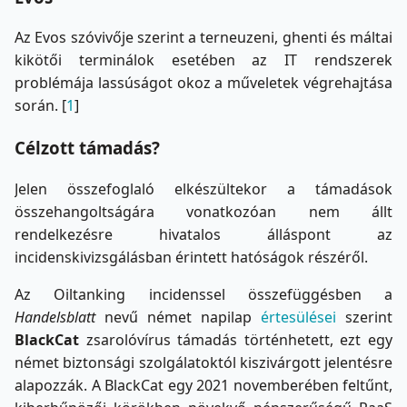
Az Evos szóvivője szerint a terneuzeni, ghenti és máltai
kikötői terminálok esetében az IT rendszerek
problémája lassúságot okoz a műveletek végrehajtása
során. [
1
]
Célzott támadás?
Jelen összefoglaló elkészültekor a támadások
összehangoltságára vonatkozóan nem állt
rendelkezésre hivatalos álláspont az
incidenskivizsgálásban érintett hatóságok részéről.
Az Oiltanking incidenssel összefüggésben a
Handelsblatt
nevű német napilap
értesülései
szerint
BlackCat
zsarolóvírus támadás történhetett, ezt egy
német biztonsági szolgálatoktól kiszivárgott jelentésre
alapozzák. A BlackCat egy 2021 novemberében feltűnt,