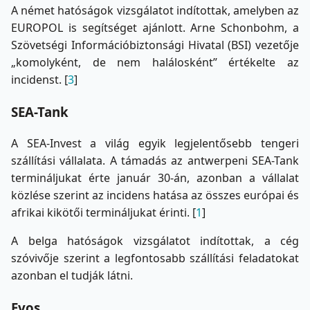
A német hatóságok vizsgálatot indítottak, amelyben az
EUROPOL is segítséget ajánlott. Arne Schonbohm, a
Szövetségi Információbiztonsági Hivatal
(BSI) vezetője
„komolyként, de nem halálosként” értékelte az
incidenst. [
3
]
SEA-Tank
A SEA-Invest a világ egyik legjelentősebb tengeri
szállítási vállalata. A támadás az antwerpeni SEA-Tank
termináljukat érte január 30-án, azonban a vállalat
közlése szerint az incidens hatása az összes európai és
afrikai kikötői termináljukat érinti. [
1
]
A belga hatóságok vizsgálatot indítottak, a cég
szóvivője szerint a legfontosabb szállítási feladatokat
azonban el tudják látni.
Evos