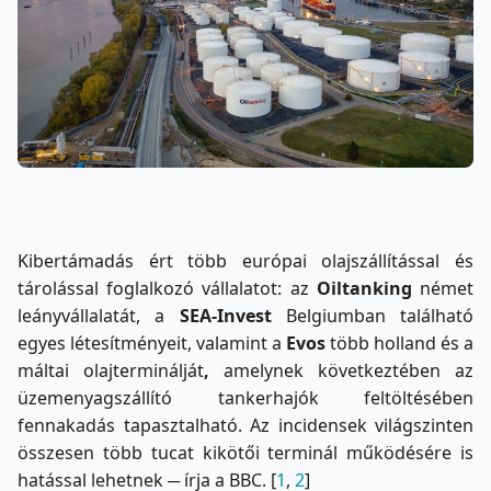
Kibertámadás ért több európai olajszállítással és
tárolással foglalkozó vállalatot: az
Oiltanking
német
leányvállalatát, a
SEA-Invest
Belgiumban található
egyes létesítményeit, valamint a
Evos
több holland és a
máltai olajterminálját
,
amelynek következtében az
üzemenyagszállító tankerhajók feltöltésében
fennakadás tapasztalható. Az incidensek világszinten
összesen több tucat kikötői terminál működésére is
hatással lehetnek ─ írja a BBC. [
1
,
2
]