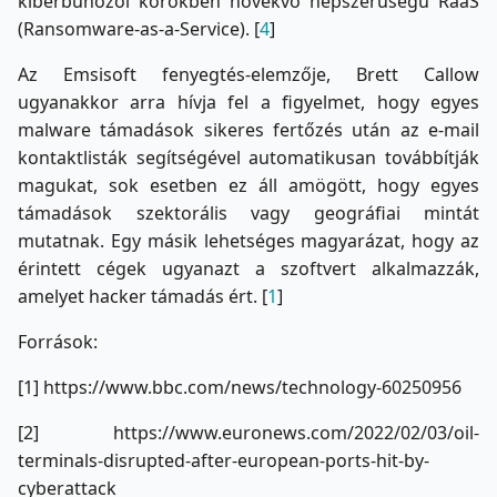
kiberbűnözői körökben növekvő népszerűségű RaaS
(Ransomware-as-a-Service). [
4
]
Az Emsisoft fenyegtés-elemzője, Brett Callow
ugyanakkor arra hívja fel a figyelmet, hogy egyes
malware támadások sikeres fertőzés után az e-mail
kontaktlisták segítségével automatikusan továbbítják
magukat, sok esetben ez áll amögött, hogy egyes
támadások szektorális vagy geográfiai mintát
mutatnak. Egy másik lehetséges magyarázat, hogy az
érintett cégek ugyanazt a szoftvert alkalmazzák,
amelyet hacker támadás ért. [
1
]
Források:
[1] https://www.bbc.com/news/technology-60250956
[2] https://www.euronews.com/2022/02/03/oil-
terminals-disrupted-after-european-ports-hit-by-
cyberattack