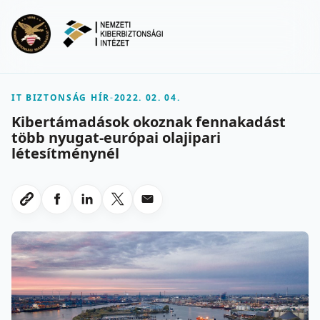
Ugrás a fő tartalomra
Menu
IT BIZTONSÁG HÍR
-
2022. 02. 04.
Kibertámadások okoznak fennakadást
több nyugat-európai olajipari
létesítménynél
Megosztas Facebookon
Megosztas LinkedInen
Megosztas X-en
Megosztas emailben
Link masolasa