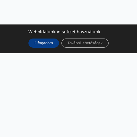
Weboldalunkon
sütiket
használunk.
Elfogadom
További lehetőségek
KÖZÖSSÉGI MÉDIA
Facebook
LinkedIn
Instagram