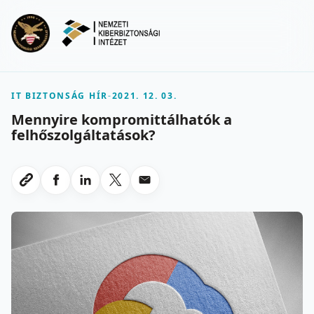
Ugrás a fő tartalomra
Menu
IT BIZTONSÁG HÍR
-
2021. 12. 03.
Mennyire kompromittálhatók a
felhőszolgáltatások?
Megosztas Facebookon
Megosztas LinkedInen
Megosztas X-en
Megosztas emailben
Link masolasa