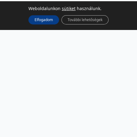
Weboldalunkon
sütiket
használunk.
Elfogadom
További lehetőségek
KÖZÖSSÉGI MÉDIA
Facebook
LinkedIn
Instagram
Podcast
RSS