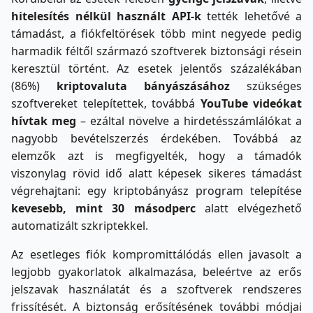
hitelesítés nélkül használt API-k
tették lehetővé a
támadást, a fiókfeltörések több mint negyede pedig
harmadik féltől származó szoftverek biztonsági résein
keresztül történt. Az esetek jelentős százalékában
(86%)
kriptovaluta bányászásához
szükséges
szoftvereket telepítettek, továbbá
YouTube videókat
hívtak meg
– ezáltal növelve a hirdetésszámlálókat a
nagyobb bevételszerzés érdekében. Továbbá az
elemzők azt is megfigyelték, hogy a támadók
viszonylag rövid idő alatt képesek sikeres támadást
végrehajtani: egy kriptobányász program telepítése
kevesebb, mint 30 másodperc
alatt elvégezhető
automatizált szkriptekkel.
Az esetleges fiók kompromittálódás ellen javasolt a
legjobb gyakorlatok alkalmazása, beleértve az erős
jelszavak használatát és a szoftverek rendszeres
frissítését. A biztonság erősítésének további módjai