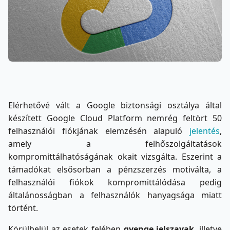
Elérhetővé vált a Google biztonsági osztálya által
készített Google Cloud Platform nemrég feltört 50
felhasználói fiókjának elemzésén alapuló
jelentés
,
amely a felhőszolgáltatások
kompromittálhatóságának okait vizsgálta. Eszerint a
támadókat elsősorban a pénzszerzés motiválta, a
felhasználói fiókok kompromittálódása pedig
általánosságban a felhasználók hanyagsága miatt
történt.
Körülbelül az esetek felében
gyenge jelszavak
, illetve