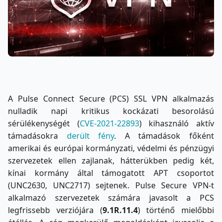
A Pulse Connect Secure (PCS) SSL VPN alkalmazás
nulladik napi kritikus kockázati besorolású
sérülékenységét (
CVE-2021-22893
) kihasználó aktív
támadásokra
derült fény
. A támadások főként
amerikai és európai kormányzati, védelmi és pénzügyi
szervezetek ellen zajlanak, hátterükben pedig két,
kínai kormány által támogatott APT csoportot
(UNC2630, UNC2717) sejtenek. Pulse Secure VPN-t
alkalmazó szervezetek számára javasolt a PCS
legfrissebb verziójára (
9.1R.11.4
) történő mielőbbi