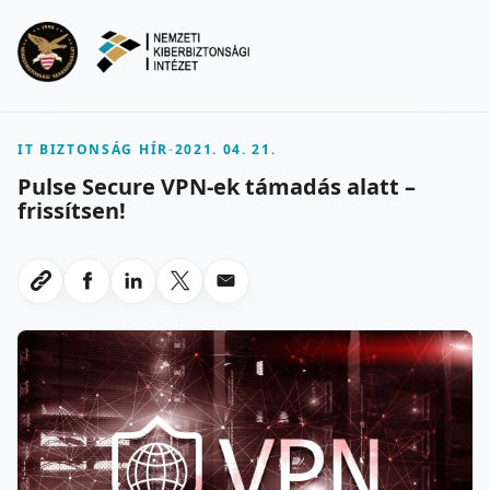
Ugrás a fő tartalomra
Menu
IT BIZTONSÁG HÍR
-
2021. 04. 21.
Pulse Secure VPN-ek támadás alatt –
frissítsen!
Megosztas Facebookon
Megosztas LinkedInen
Megosztas X-en
Megosztas emailben
Link masolasa