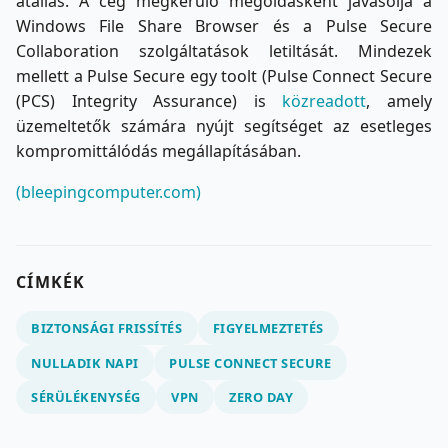
átállás. A cég megkerülő megoldásként javasolja a
Windows File Share Browser és a Pulse Secure
Collaboration szolgáltatások letiltását. Mindezek
mellett a Pulse Secure egy toolt (Pulse Connect Secure
(PCS) Integrity Assurance) is
közreadott
, amely
üzemeltetők számára nyújt segítséget az esetleges
kompromittálódás megállapításában.
(bleepingcomputer.com)
CÍMKÉK
BIZTONSÁGI FRISSÍTÉS
FIGYELMEZTETÉS
NULLADIK NAPI
PULSE CONNECT SECURE
SÉRÜLÉKENYSÉG
VPN
ZERO DAY