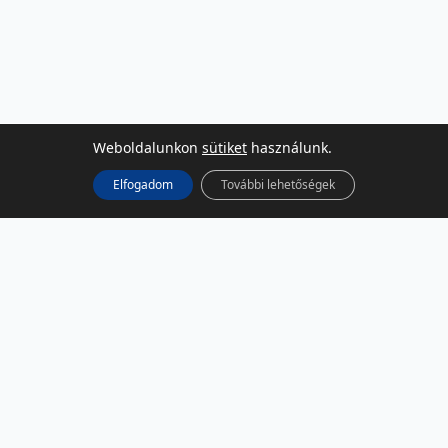
Weboldalunkon
sütiket
használunk.
Elfogadom
További lehetőségek
KÖZÖSSÉGI MÉDIA
Facebook
LinkedIn
Instagram