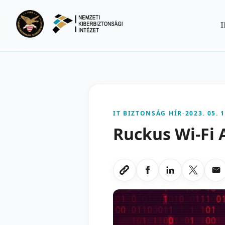
Ugrás a fő tartalomra
IT BIZTONSÁG HÍR
-
2023. 05. 1
Ruckus Wi-Fi 
Megosztas Faceboo
Megosztas Li
Megoszt
Me
Link masolasa