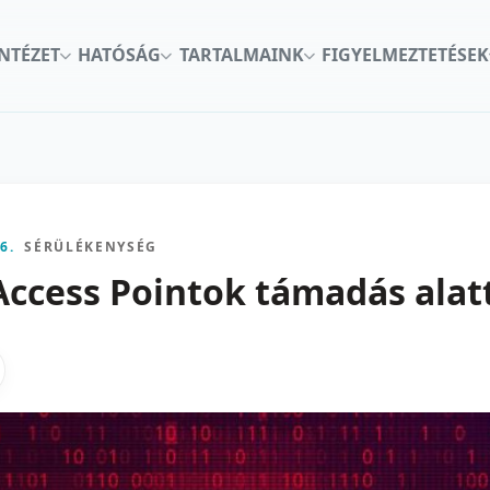
INTÉZET
HATÓSÁG
TARTALMAINK
FIGYELMEZTETÉSEK
6.
SÉRÜLÉKENYSÉG
Access Pointok támadás alat
kon
nkedInen
as X-en
gosztas emailben