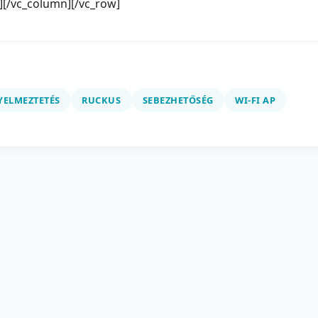
][/vc_column][/vc_row]
YELMEZTETÉS
RUCKUS
SEBEZHETŐSÉG
WI-FI AP