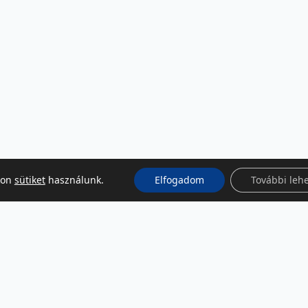
kon
sütiket
használunk.
Elfogadom
További leh
KÖZÖSSÉGI MÉDIA
Facebook