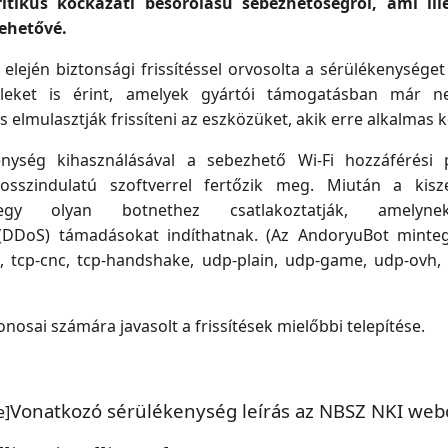
itikus kockázati besorolású sebezhetőségről, ami ill
lehetővé.
elején biztonsági frissítéssel orvosolta a sérülékenységet 
leket is érint, amelyek gyártói támogatásban már n
is elmulasztják frissíteni az eszközüket, akik erre alkalmas
nység kihasználásával a sebezhető Wi-Fi hozzáférési
sszindulatú szoftverrel fertőzik meg. Miután a kisz
gy olyan botnethez csatlakoztatják, amelynek
 (DDoS) támadásokat indíthatnak. (Az AndoryuBot mint
t, tcp-cnc, tcp-handshake, udp-plain, udp-game, udp-ovh, 
nosai számára javasolt a frissítések mielőbbi telepítése.
Vonatkozó sérülékenység leírás az NBSZ NKI web
e]