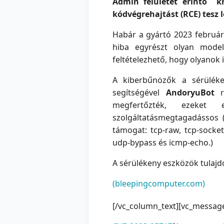
Admin felületét érintő kr
kódvégrehajtást (RCE) tesz 
Habár a gyártó 2023 február 
hiba egyrészt olyan model
feltételezhető, hogy olyanok 
A kiberbűnözők a sérüléke
segítségével
AndoryuBot
ro
megfertőzték, ezeket e
szolgáltatásmegtagadássos
támogat: tcp-raw, tcp-socke
udp-bypass és icmp-echo.)
A sérülékeny eszközök tulajdo
(bleepingcomputer.com)
[/vc_column_text][vc_messag