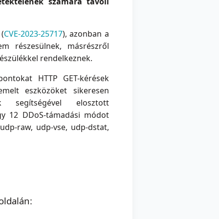
etéktelenek számára távoli
(
CVE-2023-25717
), azonban a
em részesülnek, másrészről
 készülékkel rendelkeznek.
 pontokat HTTP GET-kérések
emelt eszközöket sikeresen
 segítségével elosztott
egy 12 DDoS-támadási módot
udp-raw, udp-vse, udp-dstat,
oldalán: