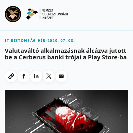
Ugrás a fő tartalomra
Menu
IT BIZTONSÁG HÍR
-
2020. 07. 08.
Valutaváltó alkalmazásnak álcázva jutott
be a Cerberus banki trójai a Play Store-ba
Megosztas Facebookon
Megosztas LinkedInen
Megosztas X-en
Megosztas emailben
Link masolasa