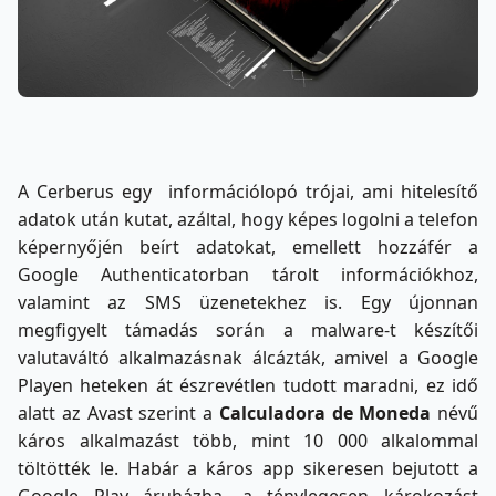
A Cerberus egy információlopó trójai, ami hitelesítő
adatok után kutat, azáltal, hogy képes logolni a telefon
képernyőjén beírt adatokat, emellett hozzáfér a
Google Authenticatorban tárolt információkhoz,
valamint az SMS üzenetekhez is. Egy újonnan
megfigyelt támadás során a malware-t készítői
valutaváltó alkalmazásnak álcázták, amivel a Google
Playen heteken át észrevétlen tudott maradni, ez idő
alatt az Avast szerint a
Calculadora de Moneda
névű
káros alkalmazást több, mint 10 000 alkalommal
töltötték le. Habár a káros app sikeresen bejutott a
Google Play áruházba, a ténylegesen károkozást