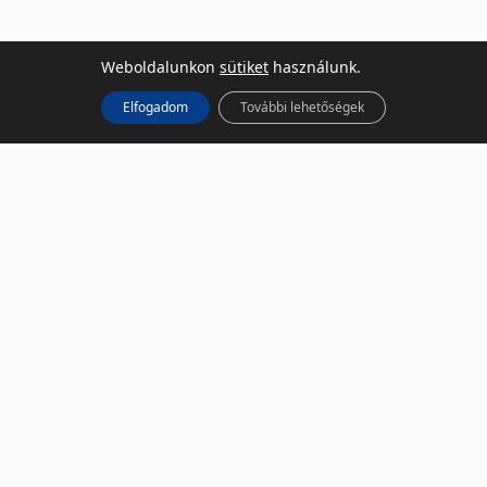
Weboldalunkon
sütiket
használunk.
Elfogadom
További lehetőségek
KÖZÖSSÉGI MÉDIA
Facebook
LinkedIn
Instagram
Podcast