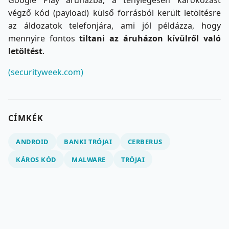
végző kód (payload) külső forrásból került letöltésre
az áldozatok telefonjára, ami jól példázza, hogy
mennyire fontos
tiltani az áruházon kívülről való
letöltést
.
(securityweek.com)
CÍMKÉK
ANDROID
BANKI TRÓJAI
CERBERUS
KÁROS KÓD
MALWARE
TRÓJAI