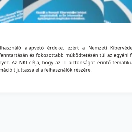
használó alapvető érdeke, ezért a Nemzeti Kibervédel
enntartásán és fokozottabb működtetésén túl az egyéni fe
ez. Az NKI célja, hogy az IT biztonságot érintő tematiku
ációit juttassa el a felhasználók részére.