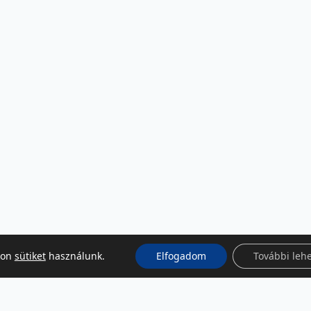
kon
sütiket
használunk.
Elfogadom
További leh