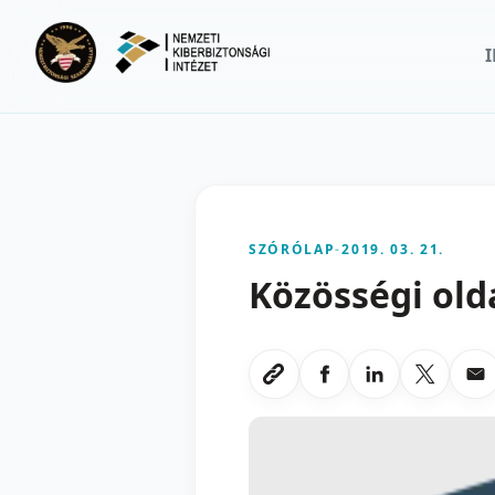
Ugrás a fő tartalomra
SZÓRÓLAP
-
2019. 03. 21.
Közösségi old
Megosztas Faceboo
Megosztas Li
Megoszt
Me
Link masolasa