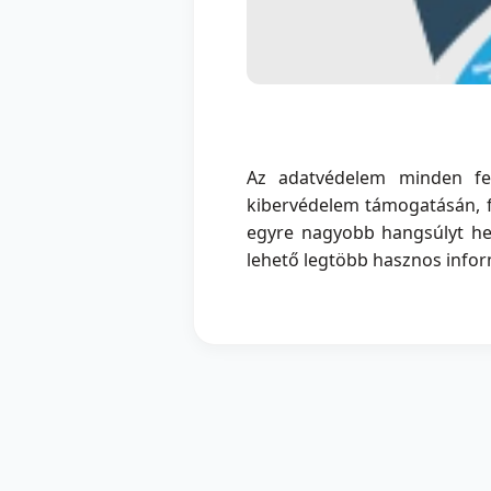
Az adatvédelem minden fel
kibervédelem támogatásán, f
egyre nagyobb hangsúlyt hely
lehető legtöbb hasznos inform