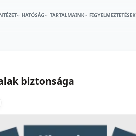
INTÉZET
HATÓSÁG
TARTALMAINK
FIGYELMEZTETÉSEK
alak biztonsága
kon
nkedInen
as X-en
gosztas emailben