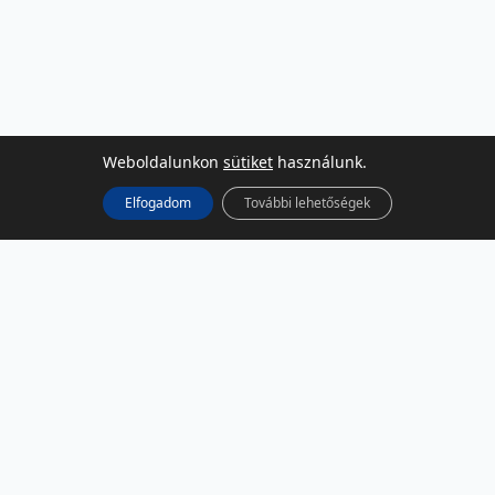
Weboldalunkon
sütiket
használunk.
Elfogadom
További lehetőségek
KÖZÖSSÉGI MÉDIA
Facebook
LinkedIn
Instagram