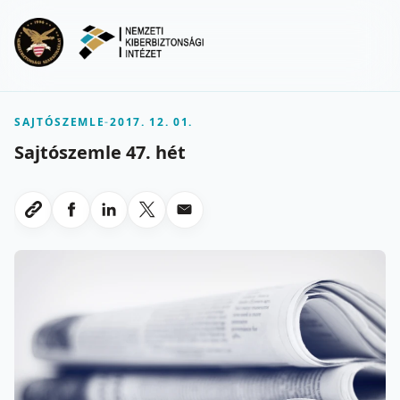
Ugrás a fő tartalomra
Menu
SAJTÓSZEMLE
-
2017. 12. 01.
Sajtószemle 47. hét
Megosztas Facebookon
Megosztas LinkedInen
Megosztas X-en
Megosztas emailben
Link masolasa