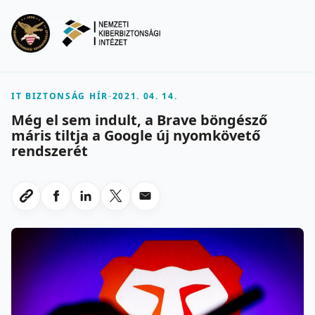
Ugrás a fő tartalomra
Menu
IT BIZTONSÁG HÍR
-
2021. 04. 14.
Még el sem indult, a Brave böngésző
máris tiltja a Google új nyomkövető
rendszerét
Megosztas Facebookon
Megosztas LinkedInen
Megosztas X-en
Megosztas emailben
Link masolasa