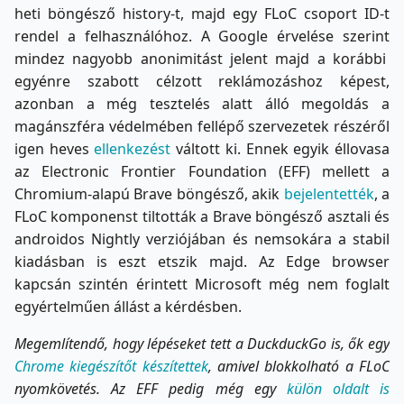
heti böngésző history-t, majd egy FLoC csoport ID-t
rendel a felhasználóhoz.
A Google érvelése szerint
mindez nagyobb anonimitást jelent majd a korábbi
egyénre szabott célzott reklámozáshoz képest,
azonban a még tesztelés alatt álló megoldás a
magánszféra védelmében fellépő szervezetek részéről
igen heves
ellenkezést
váltott ki.
Ennek egyik éllovasa
az Electronic Frontier Foundation (EFF) mellett a
Chromium-alapú Brave böngésző, akik
bejelentették
, a
FLoC komponenst tiltották a Brave böngésző asztali és
androidos Nightly verziójában és nemsokára a stabil
kiadásban is eszt etszik majd. Az Edge browser
kapcsán szintén érintett Microsoft még nem foglalt
egyértelműen állást a kérdésben.
Megemlítendő, hogy lépéseket tett a DuckduckGo is, ők egy
Chrome kiegészítőt készítettek
, amivel blokkolható a FLoC
nyomkövetés.
Az EFF pedig még egy
külön oldalt is