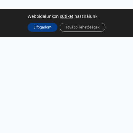
Weboldalunkon
sütiket
használunk.
Elfogadom
További lehetőségek
KÖZÖSSÉGI MÉDIA
Facebook
LinkedIn
Instagram
Podcast