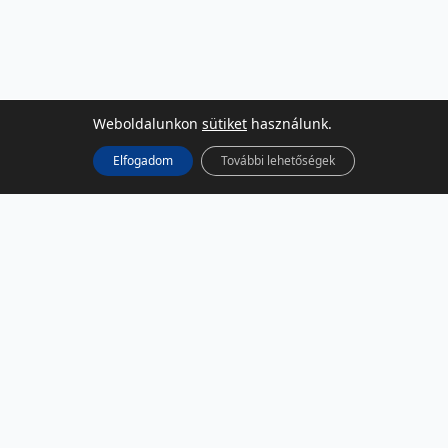
Weboldalunkon
sütiket
használunk.
Elfogadom
További lehetőségek
KÖZÖSSÉGI MÉDIA
Facebook
LinkedIn
Instagram