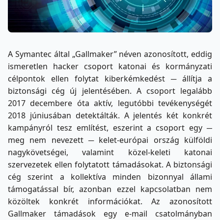
A Symantec által „Gallmaker” néven azonosított, eddig
ismeretlen hacker csoport katonai és kormányzati
célpontok ellen folytat kiberkémkedést ─ állítja a
biztonsági cég új jelentésében. A csoport legalább
2017 decembere óta aktív, legutóbbi tevékenységét
2018 júniusában detektálták. A jelentés két konkrét
kampányról tesz említést, eszerint a csoport egy ─
meg nem nevezett ─ kelet-európai ország külföldi
nagykövetségei, valamint közel-keleti katonai
szervezetek ellen folytatott támadásokat. A biztonsági
cég szerint a kollektíva minden bizonnyal állami
támogatással bír, azonban ezzel kapcsolatban nem
közöltek konkrét információkat. Az azonosított
Gallmaker támadások egy e-mail csatolmányban