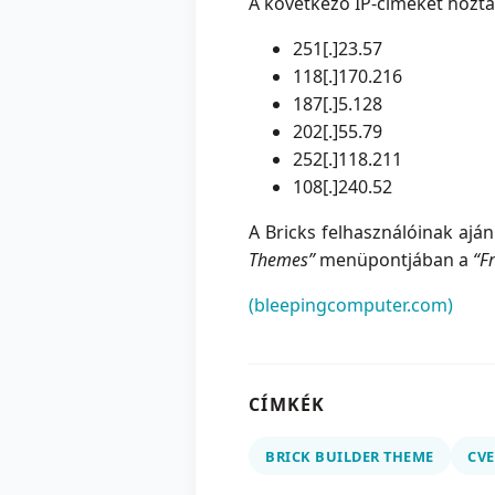
A következő IP-címeket hoztá
251[.]23.57
118[.]170.216
187[.]5.128
202[.]55.79
252[.]118.211
108[.]240.52
A Bricks felhasználóinak ajánl
Themes”
menüpontjában a
“Fr
(bleepingcomputer.com)
CÍMKÉK
BRICK BUILDER THEME
CVE