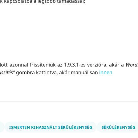
k kapcsolatba a legtöbb támadással:
ott azonnal frissíteniük az 1.9.3.1-es verzióra, akár a
WordP
issítés”
gombra kattintva, akár manuálisan
innen
.
ISMERTEN KIHASZNÁLT SÉRÜLÉKENYSÉG
SÉRÜLÉKENYSÉG