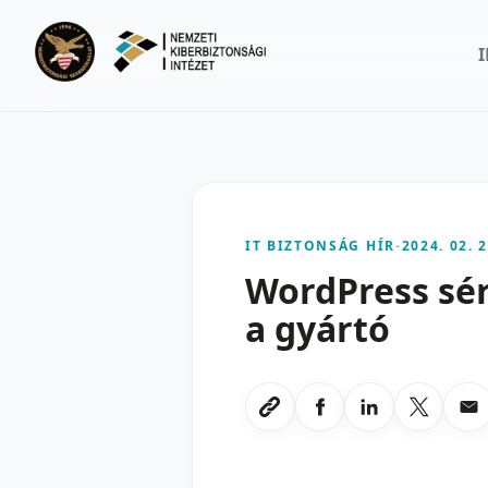
Ugrás a fő tartalomra
IT BIZTONSÁG HÍR
-
2024. 02. 2
WordPress sér
a gyártó
Megosztas Faceboo
Megosztas Li
Megoszt
Me
Link masolasa