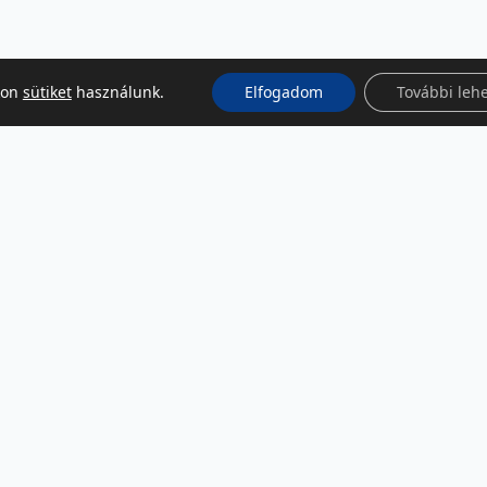
kon
sütiket
használunk.
Elfogadom
További leh
KÖZÖSSÉGI MÉDIA
Facebook
LinkedIn
Instagram
Podcast
RSS