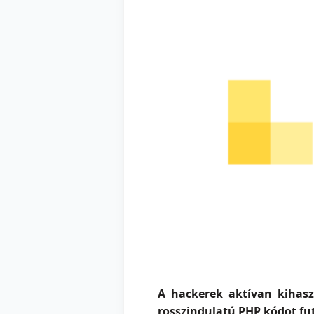
A hackerek aktívan kihasz
rosszindulatú PHP kódot fu