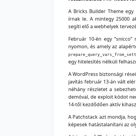
A Bricks Builder Theme egy 
írnak le. A mintegy 25000 a
segíti elő a webhelyek tervez
Február 10-én egy “snicco” 
nyomon, és amely az alapérte
prepare_query_vars_from_set
egy hitelesítés nélküli felha
A WordPress biztonsági réseit
javítás február 13-án vált el
néhány részletet a sebezhet
demóval, de exploit kódot ne
14-től kezdődően aktív kihaszn
A Patchstack azt mondja, hog
képesek hatástalanítani az o