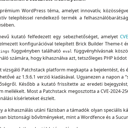
prémium WordPress téma, amelyet innovatív, közösségvezé
ktív telepítéssel rendelkező termék a felhasználóbarátsá
ésében.
nevű kutató felfedezett egy sebezhetőséget, amelyet
CVE
lmezett konfigurációval telepített Brick Builder Theme-t ér
függvényben található
függvényhívásnak köszön
tings
eval
sználó számára, hogy kihasználva azt, tetszőleges PHP kódot
 vizsgáló Patchstack platform megkapta a bejelentést, és ér
érhetővé az 1.9.6.1 verzió kiadásával. Ugyanezen a napon a 
őségről. Később a kutató frissítette az eredeti bejegyzés
m mellékelt. Most a Patchstack megosztotta a CVE-2024-256
álási kísérleteket észlelt.
y a kihasználás utáni fázisban a támadók olyan speciális k
lyan biztonsági bővítményeket, mint a Wordfence és a Sucur