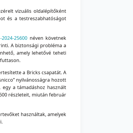
relt vizuális oldalépítőként
got és a testreszabhatóságot
-2024-25600
néven követnek
inti. A biztonsági probléma a
hető, amely lehetővé teheti
 futtason.
tesítette a Bricks csapatát. A
“snicco” nyilvánosságra hozott
t, egy a támadáshoz használt
00 részleteit, miután február
ártevőket használtak, amelyek
i.