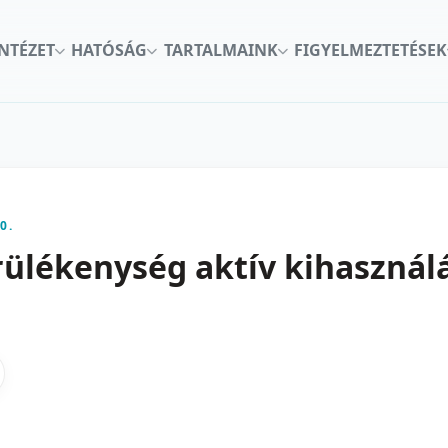
INTÉZET
HATÓSÁG
TARTALMAINK
FIGYELMEZTETÉSEK
0.
ülékenység aktív kihasználá
kon
nkedInen
as X-en
gosztas emailben