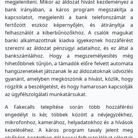
megjeleníteni. Mikor az áldozat hívást kezdeményez a
bank irányában, a káros program megszakítja a
kapcsolatot, megjeleníti a bank telefonszámát a
fertőzött eszköz képernyőjén, és átirányítja a
felhasználót a kiberbűnözőkhöz. A csalók magukat
banki alkalmazottnak kiadva igyekeznek hozzáférést
szerezni az áldozat pénzügyi adataihoz, és ez által a
bankszámláihoz. Hogy a megszemélyesítés még
hihetőbbnek tűnjön, a támadók előre felvett automata
hangüzeneteket játszanak le az áldozatoknak üdvözlés
gyanánt, amelyben megköszönik a hívást, közlik, hogy
rögzítik a beszélgetést, és hogy hamarosan kapcsolják
az ügyfélszolgálati munkatársukat.
A Fakecalls telepítése során több hozzáférési
engedélyt is kér, többek között a névjegyzékhez,
mikrofonhoz, kamerához, helyadatokhoz és a hívások
kezeléséhez. A káros program tavaly jelent meg
elsőként, kezdetben dél-koreai felhasználókat céloztak