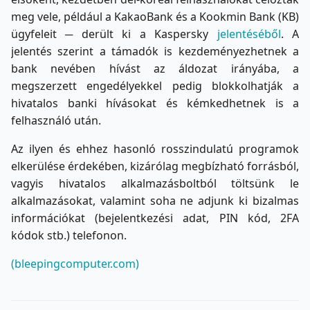
meg vele, például a KakaoBank és a Kookmin Bank (KB)
ügyfeleit ─ derült ki a Kaspersky
jelentéséből
. A
jelentés szerint a támadók is kezdeményezhetnek a
bank nevében hívást az áldozat irányába, a
megszerzett engedélyekkel pedig blokkolhatják a
hivatalos banki hívásokat és kémkedhetnek is a
felhasználó után.
Az ilyen és ehhez hasonló rosszindulatú programok
elkerülése érdekében, kizárólag megbízható forrásból,
vagyis hivatalos alkalmazásboltból töltsünk le
alkalmazásokat, valamint soha ne adjunk ki bizalmas
információkat (bejelentkezési adat, PIN kód, 2FA
kódok stb.) telefonon.
(bleepingcomputer.com)