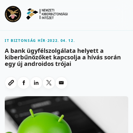
Ugrás a fő tartalomra
Menu
IT BIZTONSÁG HÍR
-
2022. 04. 12.
A bank ügyfélszolgálata helyett a
kiberbűnözőket kapcsolja a hívás során
egy új androidos trójai
Megosztas Facebookon
Megosztas LinkedInen
Megosztas X-en
Megosztas emailben
Link masolasa