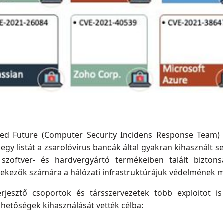
ded Future (Computer Security Incidens Response Team)
t egy listát a zsarolóvírus bandák által gyakran kihasznált s
zoftver- és hardvergyártó termékeiben talált biztons
dekezők számára a hálózati infrastruktúrájuk védelmének m
rjesztő csoportok és társszervezetek több exploitot is
zhetőségek kihasználását vették célba: