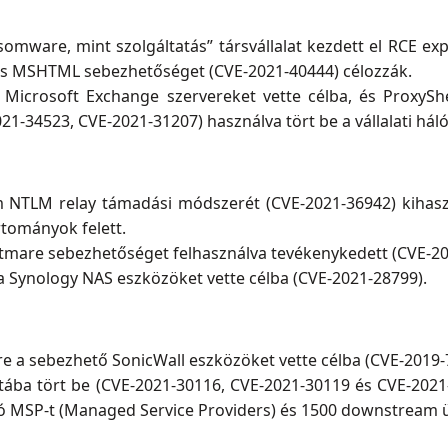
omware, mint szolgáltatás” társvállalat kezdett el RCE ex
 MSHTML sebezhetőséget (CVE-2021-40444) célozzák.
Microsoft Exchange szervereket vette célba, és ProxyShe
21-34523, CVE-2021-31207) használva tört be a vállalati hál
 NTLM relay támadási módszerét (CVE-2021-36942) kihasz
rtományok felett.
tmare sebezhetőséget felhasználva tevékenykedett (CVE-20
 Synology NAS eszközöket vette célba (CVE-2021-28799).
a sebezhető SonicWall eszközöket vette célba (CVE-2019-
tába tört be (CVE-2021-30116, CVE-2021-30119 és CVE-2021
ó MSP-t (Managed Service Providers) és 1500 downstream üzl