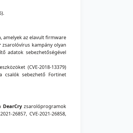
).
, amelyek az elavult firmware
r
zsarolóvírus kampány olyan
sítő adatok sebezhetőségével
 eszközöket (CVE-2018-13379)
 a csalók sebezhető Fortinet
a
DearCry
zsarolóprogramok
2021-26857, CVE-2021-26858,