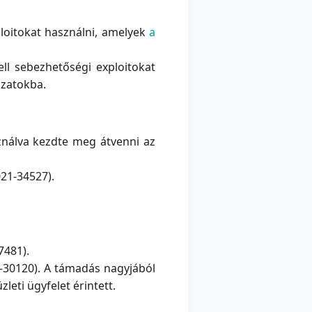
ploitokat használni, amelyek
a
ll sebezhetőségi exploitokat
ózatokba.
nálva kezdte meg átvenni az
21-34527).
7481).
-30120). A támadás nagyjából
eti ügyfelet érintett.