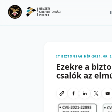
Ugrás a fő tartalomra
IT BIZTONSÁG HÍR
-
2021. 09. 2
Ezekre a bizt
csalók az elm
Megosztas Faceboo
Megosztas Li
Megoszt
Me
Link masolasa