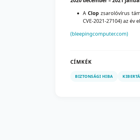
2020 december – 2021 januá
A
Clop
zsarolóvírus tám
CVE-2021-27104) az év e
(bleepingcomputer.com)
CÍMKÉK
BIZTONSÁGI HIBA
KIBERT