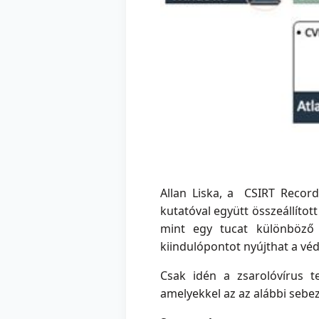
Allan Liska, a CSIRT Recor
kutatóval együtt összeállítot
mint egy tucat különböző s
kiindulópontot nyújthat a vé
Csak idén a zsarolóvírus te
amelyekkel az az alábbi sebe