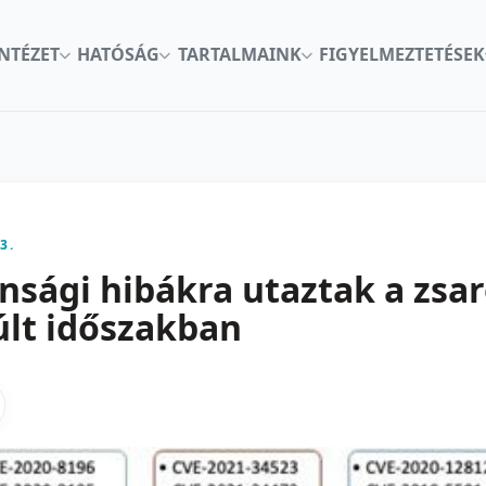
INTÉZET
HATÓSÁG
TARTALMAINK
FIGYELMEZTETÉSEK
3.
onsági hibákra utaztak a zsar
últ időszakban
kon
nkedInen
as X-en
gosztas emailben