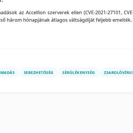
r:
adások az Accellion szerverek ellen (CVE-2021-27101, CVE
lső három hónapjának átlagos váltságdíját feljebb emelték.
ÁMADÁS
SEBEZHETŐSÉG
SÉRÜLÉKENYSÉG
ZSAROLÓVÍRU