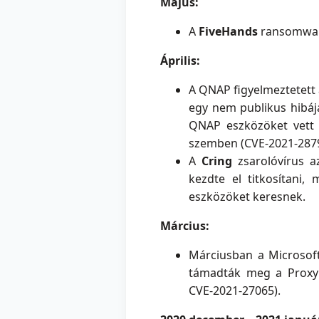
Május:
A
FiveHands
ransomware
Április:
A QNAP figyelmeztetett 
egy nem publikus hibáj
QNAP eszközöket vett c
szemben (CVE-2021-2879
A
Cring
zsarolóvírus az
kezdte el titkosítani,
eszközöket keresnek.
Március:
Márciusban a Microsoft
támadták meg a ProxyL
CVE-2021-27065).