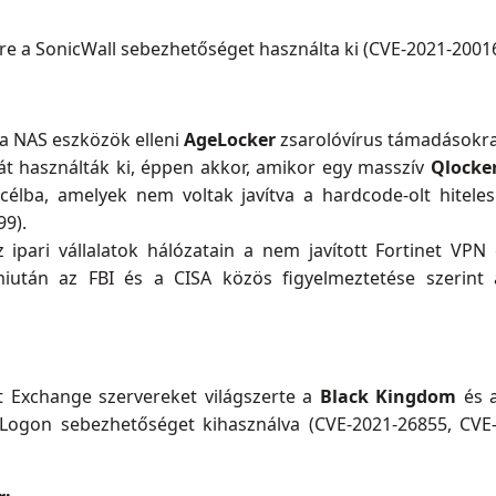
 a SonicWall sebezhetőséget használta ki (CVE-2021-20016
a NAS eszközök elleni
AgeLocker
zsarolóvírus támadásokra
át használták ki, éppen akkor, amikor egy masszív
Qlocke
élba, amelyek nem voltak javítva a hardcode-olt hitele
9).
 ipari vállalatok hálózatain a nem javított Fortinet VPN
 miután az FBI és a CISA közös figyelmeztetése szerint
 Exchange szervereket világszerte a
Black Kingdom
és 
ogon sebezhetőséget kihasználva (CVE-2021-26855, CVE-