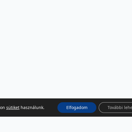
kon
sütiket
használunk.
Elfogadom
További leh