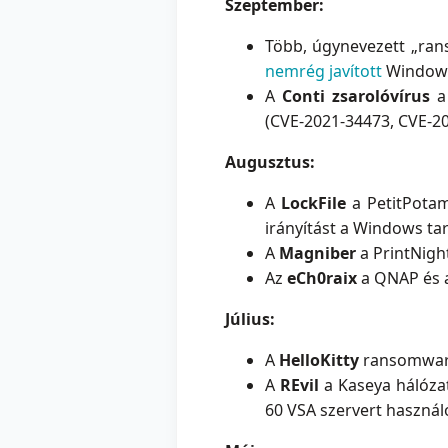
Szeptember:
Több, úgynevezett „rans
nemrég javított
Windows
A
Conti zsarolóvírus
a 
(CVE-2021-34473, CVE-20
Augusztus:
A
LockFile
a PetitPotam
irányítást a Windows ta
A
Magniber
a PrintNigh
Az
eCh0raix
a QNAP és a
Július:
A
HelloKitty
ransomware 
A
REvil
a Kaseya hálóza
60 VSA szervert használ