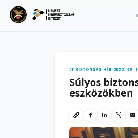
Ugrás a fő tartalomra
IT BIZTONSÁG HÍR
-
2022. 09. 1
Súlyos bizton
eszközökben
Megosztas Faceboo
Megosztas Li
Megoszt
Me
Link masolasa