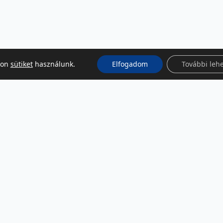
kon
sütiket
használunk.
Elfogadom
További leh
KÖZÖSSÉGI MÉDIA
Facebook
LinkedIn
Instagram
Podcast