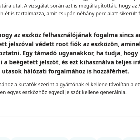
atára utal. A vizsgálat során azt is megállapították, hogy az 
h-ét is tartalmazza, amit csupán néhány perc alatt sikerült 
 hogy az eszköz felhasználójának fogalma sincs ar
t jelszóval védett root fiók az eszközön, aminek
oztatni. Egy támadó ugyanakkor, ha tudja, hogy 
 a beégetett jelszót, és ezt kihasználva teljes ir
 utasok hálózati forgalmához is hozzáférhet.
ához a kutatók szerint a gyártónak el kellene távolítania ezt 
en egyes eszközhöz egyedi jelszót kellene generálnia.