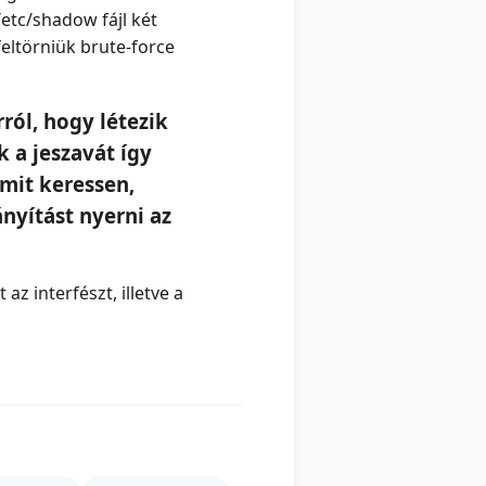
/etc/shadow fájl két
feltörniük brute-force
ról, hogy létezik
 a jeszavát így
mit keressen,
ányítást nyerni az
az interfészt, illetve a