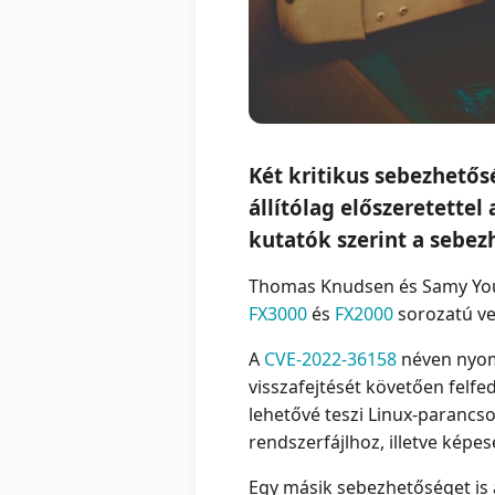
Két kritikus sebezhetős
állítólag előszeretette
kutatók szerint a sebez
Thomas Knudsen és Samy Youns
FX3000
és
FX2000
sorozatú ve
A
CVE-2022-36158
néven nyomo
visszafejtését követően felfe
lehetővé teszi Linux-parancs
rendszerfájlhoz, illetve képe
Egy másik sebezhetőséget is 