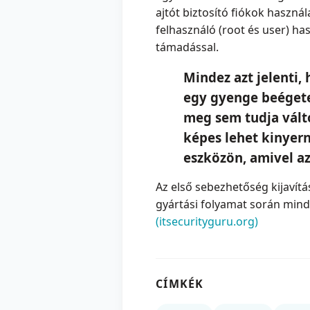
ajtót biztosító fiókok használ
felhasználó (root és user) has
támadással.
Mindez azt jelenti,
egy gyenge beégetet
meg sem tudja vált
képes lehet kinyerni
eszközön, amivel az
Az első sebezhetőség kijavítás
gyártási folyamat során mind
(itsecurityguru.org)
CÍMKÉK