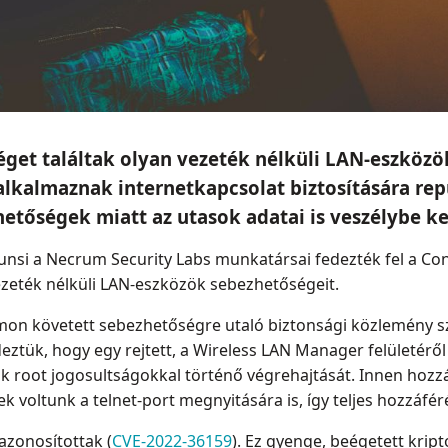
éget találtak olyan vezeték nélküli LAN-eszköz
l alkalmaznak internetkapcsolat biztosítására re
hetőségek miatt az utasok adatai is veszélybe k
i a Necrum Security Labs munkatársai fedezték fel a Cont
zeték nélküli LAN-eszközök sebezhetőségeit.
n követett sebezhetőségre utaló biztonsági közlemény sz
deztük, hogy egy rejtett, a Wireless LAN Manager felületérő
ok root jogosultságokkal történő végrehajtását. Innen hozz
sek voltunk a telnet-port megnyitására is, így teljes hozzáfé
azonosítottak (
CVE-2022-36159
). Ez gyenge, beégetett kript