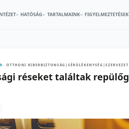
INTÉZET
HATÓSÁG
TARTALMAINK
FIGYELMEZTETÉSEK
9.
OTTHONI KIBERBIZTONSÁG
|
SÉRÜLÉKENYSÉG
|
SZERVEZET
sági réseket találtak repülő
kon
nkedInen
as X-en
gosztas emailben