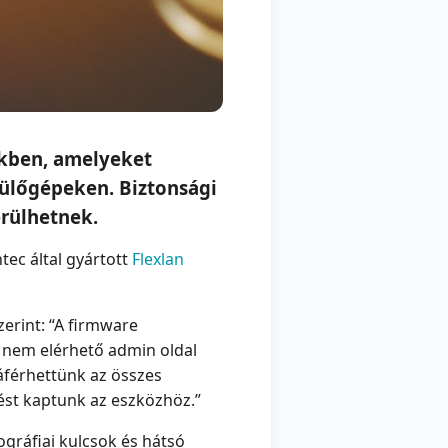
ökben, amelyeket
pülőgépeken. Biztonsági
erülhetnek.
ec által gyártott
Flexlan
erint: “A firmware
l nem elérhető admin oldal
áférhettünk az összes
rést kaptunk az eszközhöz.”
ográfiai kulcsok és hátsó