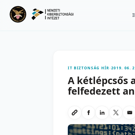
Ugrás a fő tartalomra
IT BIZTONSÁG HÍR
-
2019. 06. 2
A kétlépcsős 
felfedezett a
Megosztas Faceboo
Megosztas Li
Megoszt
Me
Link masolasa