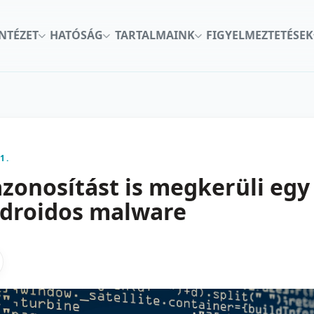
INTÉZET
HATÓSÁG
TARTALMAINK
FIGYELMEZTETÉSEK
1.
azonosítást is megkerüli eg
ndroidos malware
kon
nkedInen
as X-en
gosztas emailben