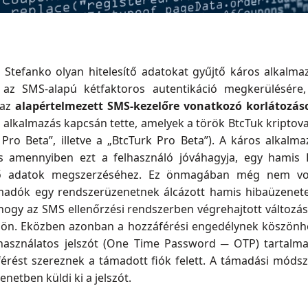
 Stefanko olyan hitelesítő adatokat gyűjtő káros alkalmaz
 az SMS-alapú kétfaktoros autentikáció megkerülésére
az
alapértelmezett SMS-kezelőre vonatkozó korlátozáso
 alkalmazás kapcsán tette, amelyek a török BtcTuk kriptov
Pro Beta”, illetve a „BtcTurk Pro Beta”). A káros alkalma
s amennyiben ezt a felhasználó jóváhagyja, egy hamis B
ítő adatok megszerzéséhez. Ez önmagában még nem vo
ámadók egy rendszerüzenetnek álcázott hamis hibaüzenet
, hogy az SMS ellenőrzési rendszerben végrehajtott változá
özön. Eközben azonban a hozzáférési engedélynek köszönh
 használatos jelszót (One Time Password ─ OTP) tartalm
érést szereznek a támadott fiók felett. A támadási módsz
netben küldi ki a jelszót.