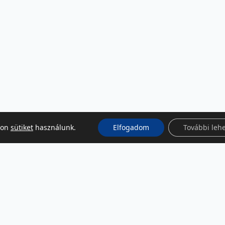
kon
sütiket
használunk.
Elfogadom
További leh
KÖZÖSSÉGI MÉDIA
Facebook