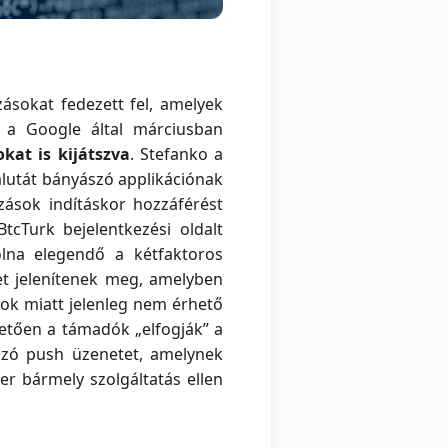
ásokat fedezett fel, amelyek
, a Google által márciusban
kat is kijátszva
. Stefanko a
alutát bányászó applikációnak
zások indításkor hozzáférést
tcTurk bejelentkezési oldalt
lna elegendő a kétfaktoros
et jelenítenek meg, amelyben
sok miatt jelenleg nem érhető
etően a támadók „elfogják” a
azó push üzenetet, amelynek
er bármely szolgáltatás ellen