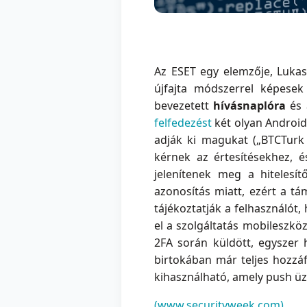
Az ESET egy elemzője, Lukas
újfajta módszerrel képesek
bevezetett
hívásnaplóra
és 
felfedezést
két olyan Android
adják ki magukat („BTCTurk 
kérnek az értesítésekhez, é
jelenítenek meg a hiteles
azonosítás miatt, ezért a t
tájékoztatják a felhasználót
el a szolgáltatás mobileszk
2FA során küldött, egyszer
birtokában már teljes hozzáf
kihasználható, amely push üze
(www.securityweek.com)