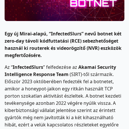
Egy új Mirai-alapú, “InfectedSlurs” nevű botnet két
zero-day távoli kódfuttatási (RCE) sebezhetőséget
használ ki routerek és videorögzítő (NVR) eszközök
megfertőzésére.
Az “
InfectedSlurs
” felfedezése az
Akamai Security
Intelligence Response Team
(SIRT)-től származik.
Először 2023 októberében fedezték fel a botnetet,
amikor a honeypot-jaikon egy ritkán használt TCP
porton szokatlan aktivitást észleltek. A botnet kezdeti
tevékenysége azonban 2022 végére nyúlik vissza. A
kiberbiztonsági vállalat jelentése szerint az érintett
gyártók még nem javították ki a két kihasználható
hibát, ezért a velük kapcsolatos részleteket egyelőre