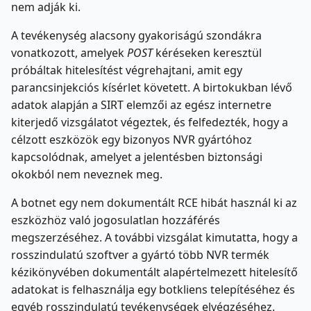
nem adják ki.
A tevékenység alacsony gyakoriságú szondákra
vonatkozott, amelyek
POST
kéréseken keresztül
próbáltak hitelesítést végrehajtani, amit egy
parancsinjekciós kísérlet követett. A birtokukban lévő
adatok alapján a SIRT elemzői az egész internetre
kiterjedő vizsgálatot végeztek, és felfedezték, hogy a
célzott eszközök egy bizonyos NVR gyártóhoz
kapcsolódnak, amelyet a jelentésben biztonsági
okokból nem neveznek meg.
A botnet egy nem dokumentált RCE hibát használ ki az
eszközhöz való jogosulatlan hozzáférés
megszerzéséhez. A további vizsgálat kimutatta, hogy a
rosszindulatú szoftver a gyártó több NVR termék
kézikönyvében dokumentált alapértelmezett hitelesítő
adatokat is felhasználja egy botkliens telepítéséhez és
egyéb rosszindulatú tevékenységek elvégzéséhez.