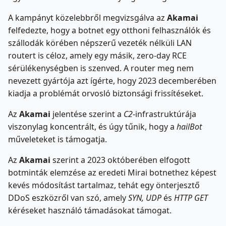
A kampányt közelebbről megvizsgálva az
Akamai
felfedezte, hogy a botnet egy otthoni felhasználók és
szállodák körében népszerű vezeték nélküli LAN
routert is céloz, amely egy másik, zero-day RCE
sérülékenységben is szenved. A router meg nem
nevezett gyártója azt ígérte, hogy 2023 decemberében
kiadja a problémát orvosló biztonsági frissítéseket.
Az
Akamai
jelentése szerint a
C2
-infrastruktúrája
viszonylag koncentrált, és úgy tűnik, hogy a
hailBot
műveleteket is támogatja.
Az
Akamai
szerint a 2023 októberében elfogott
botminták elemzése az eredeti Mirai botnethez képest
kevés módosítást tartalmaz, tehát egy önterjesztő
DDoS eszközről van szó, amely
SYN, UDP
és
HTTP GET
kéréseket használó támadásokat támogat.