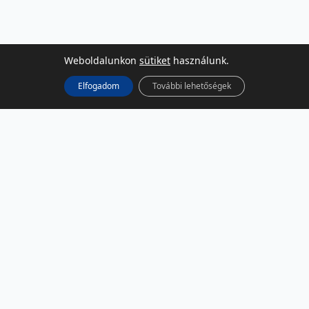
Weboldalunkon
sütiket
használunk.
Elfogadom
További lehetőségek
KÖZÖSSÉGI MÉDIA
Facebook
LinkedIn
Instagram
Podcast