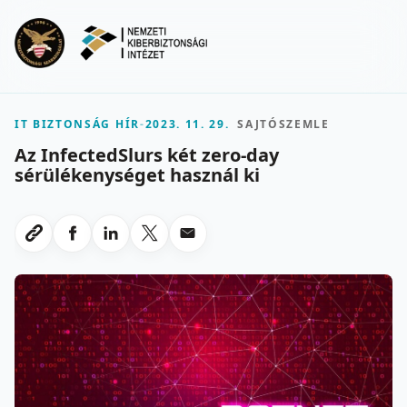
Ugrás a fő tartalomra
Menu
IT BIZTONSÁG HÍR
-
2023. 11. 29.
SAJTÓSZEMLE
Az InfectedSlurs két zero-day
sérülékenységet használ ki
Megosztas Facebookon
Megosztas LinkedInen
Megosztas X-en
Megosztas emailben
Link masolasa